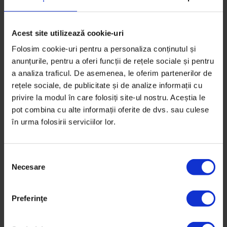
Fotografie de
Vlad Catană
Timp de citire: 3 minute
20 octombrie 2020
Acest site utilizează cookie-uri
Folosim cookie-uri pentru a personaliza conținutul și
anunțurile, pentru a oferi funcții de rețele sociale și pentru
a analiza traficul. De asemenea, le oferim partenerilor de
rețele sociale, de publicitate și de analize informații cu
privire la modul în care folosiți site-ul nostru. Aceștia le
pot combina cu alte informații oferite de dvs. sau culese
în urma folosirii serviciilor lor.
S
Necesare
e
l
e
Preferinţe
Reportaje
c
Directorul
ț