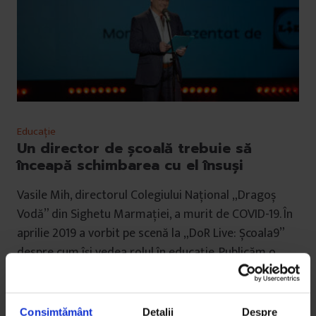
Educație
Un director de școală trebuie să
înceapă schimbarea cu el însuși
Vasile Mih, directorul Colegiului Național „Dragoș
Vodă” din Sighetu Marmației, a murit de COVID-19. În
aprilie 2019 a vorbit pe scenă la „DoR Live: Școala9”
despre cum își vedea rolul în educație. Publicăm o
variantă a discursului lui.
De
DoR
Consimțământ
Detalii
Despre