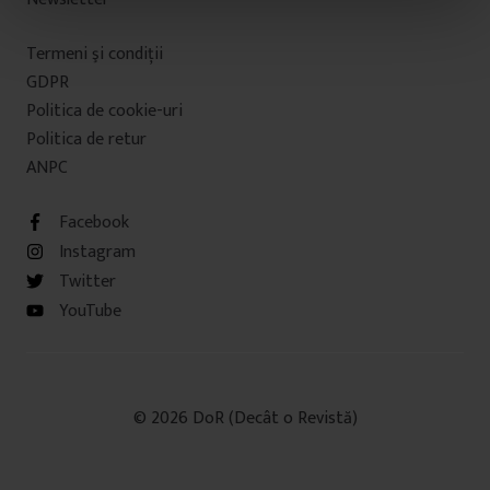
n
t
Termeni şi condiţii
u
GDPR
l
u
Politica de cookie-uri
i
Politica de retur
ANPC
Facebook
Instagram
Twitter
YouTube
© 2026 DoR (Decât o Revistă)