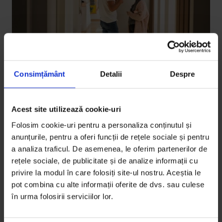
Consimțământ
Detalii
Despre
Povești
Acest site utilizează cookie-uri
Ce nu se vede în „Pentru tine, ceva
Folosim cookie-uri pentru a personaliza conținutul și
veșnic”
anunțurile, pentru a oferi funcții de rețele sociale și pentru
a analiza traficul. De asemenea, le oferim partenerilor de
Cum am scris o poveste despre familie, iubire și o
rețele sociale, de publicitate și de analize informații cu
afecțiune genetică incurabilă.
privire la modul în care folosiți site-ul nostru. Aceștia le
pot combina cu alte informații oferite de dvs. sau culese
De
Nicoleta Rădăcină
în urma folosirii serviciilor lor.
Fotografii din
arhiva personală
Fotografie de
Luciana Apetroae