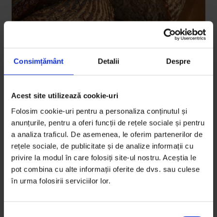
Consimțământ
Detalii
Despre
Acest site utilizează cookie-uri
Actualizator
,
Parteneriate
Folosim cookie-uri pentru a personaliza conținutul și
Pâine cu maia: folclor vs. știință
anunțurile, pentru a oferi funcții de rețele sociale și pentru
a analiza traficul. De asemenea, le oferim partenerilor de
Tot ce ai vrut să știi despre maia, drojdie, pâine și
rețele sociale, de publicitate și de analize informații cu
Google mai rău te-a încurcat.
privire la modul în care folosiți site-ul nostru. Aceștia le
pot combina cu alte informații oferite de dvs. sau culese
De
Ștefan Gheorghiu
în urma folosirii serviciilor lor.
Fotografie de
Ștefan Gheorghiu
Timp de citire: 8 minute
15 mai 2019
S