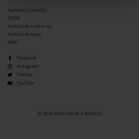
t
Termeni şi condiţii
u
GDPR
l
Politica de cookie-uri
u
Politica de retur
i
ANPC
Facebook
Instagram
Twitter
YouTube
© 2026 DoR (Decât o Revistă)