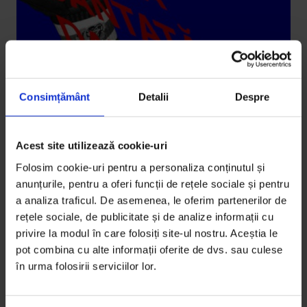
Consimțământ
Detalii
Despre
Acest site utilizează cookie-uri
Actualizator
,
Texte
Istoria dansului prin muzică într-un
Folosim cookie-uri pentru a personaliza conținutul și
(auto)interviu cu Paul Dunca
anunțurile, pentru a oferi funcții de rețele sociale și pentru
a analiza traficul. De asemenea, le oferim partenerilor de
Artiștii Eduard Gabia și Paul Dunca lansează
rețele sociale, de publicitate și de analize informații cu
săptămâna asta Istoria cântată a dansului românesc,
privire la modul în care folosiți site-ul nostru. Aceștia le
un proiect care…
pot combina cu alte informații oferite de dvs. sau culese
în urma folosirii serviciilor lor.
De
Paul Dunca
Timp de citire: 3 minute