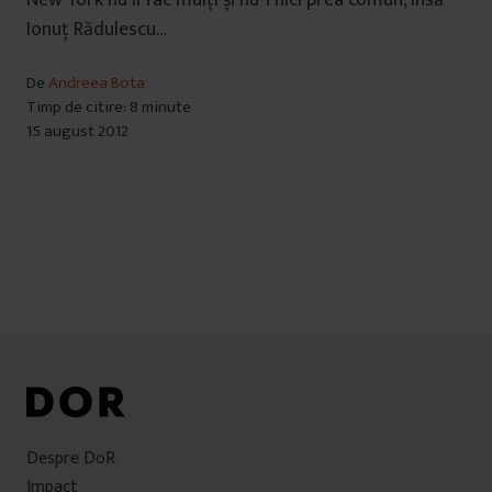
New York nu îl fac mulți și nu-i nici prea comun, însă
Ionuț Rădulescu…
De
Andreea Bota
Timp de citire: 8 minute
15 august 2012
Despre DoR
Impact