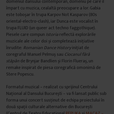
domeniul dansului contemporan, domeniu pe care îl
împart cu muzica, cealaltă preocupare a lor. Gabia
este toboșar în trupa Karpov Not Kasparov (80s
oriental-electro-clash), iar Dunca este vocalist în
trupa FLUID (un queer act techno faggothique).
Piesele care compun
Istoria
reflectă explorările
muzicale ale celor doi și completează inițiative
înrudite:
Romanian Dance History
inițiat de
coregraful Manuel Pelmuș sau
Ciocanul fără
stăpân
de Brynjar Bandlien și Florin Flueraș, un
remake inspirat de piesa coregrafică omonimă de
Stere Popescu.
Formatul muzical – realizat cu sprijinul Centrului
Național al Dansului București – va fi lansat public sub
forma unui concert susținut de echipa proiectului în
două spații culturale alternative din București
(Centrul de Teatru Educațional
REPLIKA
și
MACAZ –