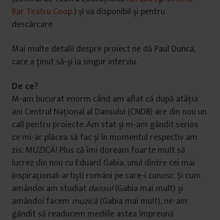
Bar Teatru Coop
.) și va disponibil și pentru
descărcare.
Mai multe detalii despre proiect ne dă Paul Dunca,
care a ținut să-și ia singur interviu.
De ce?
M-am bucurat enorm când am aflat că după atâția
ani Centrul Național al Dansului (CNDB) are din nou un
call pentru proiecte. Am stat și m-am gândit serios
ce mi-ar plăcea să fac și în momentul respectiv am
zis: MUZICĂ! Plus că îmi doream foarte mult să
lucrez din nou cu Eduard Gabia, unul dintre cei mai
inspiraționali artiști români pe care-i cunosc. Și cum
amândoi am studiat
dansul
(Gabia mai mult) și
amândoi facem
muzică
(Gabia mai mult), ne-am
gândit să readucem mediile astea împreună