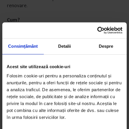
renovare.
Cum?
Cercetarea noastră s-a bazat pe Arhiva CNDB, dar și
pe poveștile personale aflate pe parcursul ei. Am
realizat că nu putem acoperi tot, dar am încercat să
Consimțământ
Detalii
Despre
aducem un omagiu cu iz recent cât mai multor
protagoniști ai acestei scene.
Acest site utilizează cookie-uri
Una dintre primele piese de pe album se numește
Folosim cookie-uri pentru a personaliza conținutul și
Name Dropping
și are ca punct de plecare indexul
anunțurile, pentru a oferi funcții de rețele sociale și pentru
cărții Lianei Tugearu,
O lume întreagă din fărâme –
a analiza traficul. De asemenea, le oferim partenerilor de
Cronici de dans 1972-2012
– vol. I & II. La un moment
rețele sociale, de publicitate și de analize informații cu
dat, în Arhiva CNDB am găsit un anunț de publicitate
privire la modul în care folosiți site-ul nostru. Aceștia le
de la primul studio de dans din România al Floriei
pot combina cu alte informații oferite de dvs. sau culese
Capsali și acesta a fost startul pentru piesa
Vei
în urma folosirii serviciilor lor.
studia cu Floria
. Apoi ne-am imaginat cum ar suna