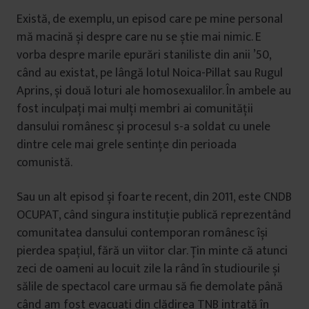
Există, de exemplu, un episod care pe mine personal
mă macină și despre care nu se știe mai nimic. E
vorba despre marile epurări staniliste din anii ’50,
când au existat, pe lângă lotul Noica-Pillat sau Rugul
Aprins, și două loturi ale homosexualilor. În ambele au
fost inculpați mai mulți membri ai comunității
dansului românesc și procesul s-a soldat cu unele
dintre cele mai grele sentințe din perioada
comunistă.
Sau un alt episod și foarte recent, din 2011, este CNDB
OCUPAT, când singura instituție publică reprezentând
comunitatea dansului contemporan românesc își
pierdea spațiul, fără un viitor clar. Țin minte că atunci
zeci de oameni au locuit zile la rând în studiourile și
sălile de spectacol care urmau să fie demolate până
când am fost evacuați din clădirea TNB intrată în