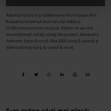
n
t
Albumul nostru e și colaborarea între Karpov Not
u
Kasparov/universul muzical a lui Gabia și
l
FLUID/universul meu muzical. Alături ne-au stat
u
i
necondiționat ceilalți colegi din proiect: Alexandra
Andronic (corp & voce), Alex Bălă (corp & sound) și
Valeriu Borcoș (corp & sound & voce).
S-ar putea să-ți mai placă: