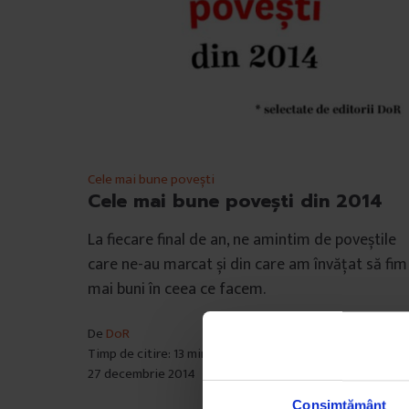
Cele mai bune povești
Cele mai bune povești din 2014
La fiecare final de an, ne amintim de poveștile
care ne-au marcat și din care am învățat să fim
mai buni în ceea ce facem.
De
DoR
Timp de citire: 13 minute
27 decembrie 2014
Consimțământ