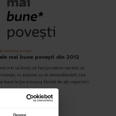
le mai bune povești
ele mai bune povești din 2012
nd vrei să înveți să faci jurnalism narativ, cu
rsonaje, cu acțiune, cu un deznodământ, cea
i bună lecție e munca făcută de alți reporteri.
e
DoR
mp de citire: 12 minute
 decembrie 2012
Despre