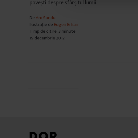
povești despre sfârșitul lumii.
n
s
i
De
Ani Sandu
m
Ilustrație de
Eugen Erhan
Timp de citire: 3 minute
ț
19 decembrie 2012
ă
m
â
n
t
u
Navigare
l
în
u
articole
i