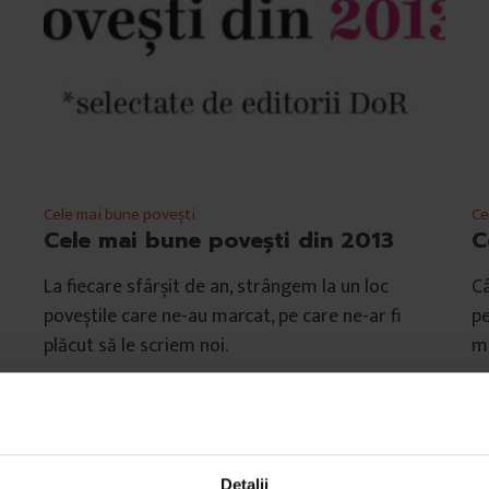
Cele mai bune povești
Ce
Cele mai bune povești din 2013
C
La fiecare sfârșit de an, strângem la un loc
Câ
poveștile care ne-au marcat, pe care ne-ar fi
pe
plăcut să le scriem noi.
ma
De
DoR
D
Timp de citire: 11 minute
Ti
24 decembrie 2013
24
Detalii