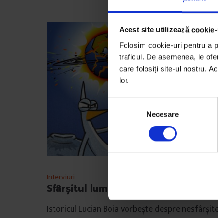
Acest site utilizează cookie-
Folosim cookie-uri pentru a pe
traficul. De asemenea, le ofer
care folosiți site-ul nostru. A
lor.
S
Necesare
e
l
e
c
ț
i
Interviuri
a
Sfârșitul lumii
c
Istoricul Lucian Boia vorbește despre nesfârșit
o