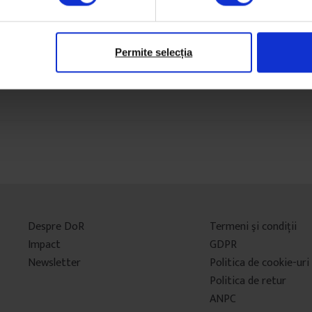
Permite selecția
Despre DoR
Termeni şi condiţii
Impact
GDPR
Newsletter
Politica de cookie-uri
Politica de retur
ANPC