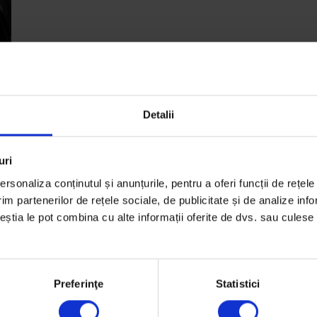
Detalii
uri
rsonaliza conținutul și anunțurile, pentru a oferi funcții de rețele
im partenerilor de rețele sociale, de publicitate și de analize info
ceștia le pot combina cu alte informații oferite de dvs. sau culese î
Preferinţe
Statistici