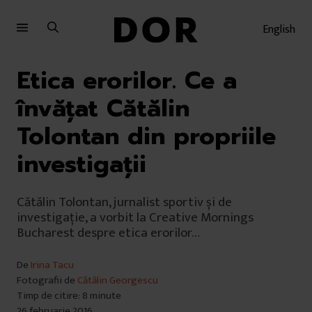
Sari
Sari
la
la
English
meniu
conținut
Etica erorilor. Ce a
învățat Cătălin
Tolontan din propriile
investigații
Cătălin Tolontan, jurnalist sportiv și de
investigație, a vorbit la Creative Mornings
Bucharest despre etica erorilor…
De
Irina Tacu
Fotografii de
Cătălin Georgescu
Timp de citire: 8 minute
26 februarie 2016