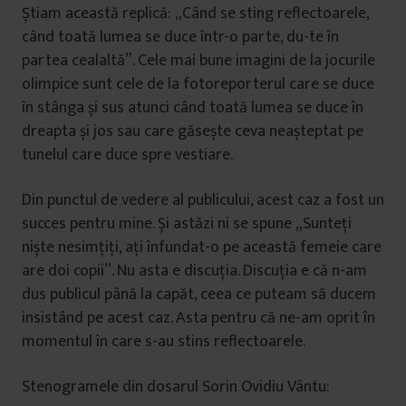
Știam această replică: „Când se sting reflectoarele,
când toată lumea se duce într-o parte, du-te în
partea cealaltă”. Cele mai bune imagini de la jocurile
olimpice sunt cele de la fotoreporterul care se duce
în stânga și sus atunci când toată lumea se duce în
dreapta și jos sau care găsește ceva neașteptat pe
tunelul care duce spre vestiare.
Din punctul de vedere al publicului, acest caz a fost un
succes pentru mine. Și astăzi ni se spune „Sunteți
niște nesimțiți, ați înfundat-o pe această femeie care
are doi copii”. Nu asta e discuția. Discuția e că n-am
dus publicul până la capăt, ceea ce puteam să ducem
insistând pe acest caz. Asta pentru că ne-am oprit în
momentul în care s-au stins reflectoarele.
Stenogramele din dosarul Sorin Ovidiu Vântu: