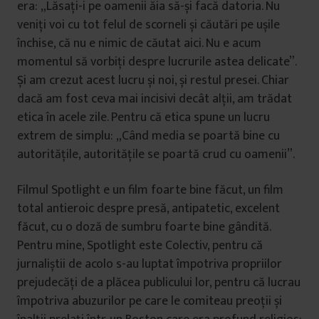
era: „Lăsați-i pe oamenii ăia să-și facă datoria. Nu
veniți voi cu tot felul de scorneli și căutări pe ușile
închise, că nu e nimic de căutat aici. Nu e acum
momentul să vorbiți despre lucrurile astea delicate”.
Și am crezut acest lucru și noi, și restul presei. Chiar
dacă am fost ceva mai incisivi decât alții, am trădat
etica în acele zile. Pentru că etica spune un lucru
extrem de simplu: „Când media se poartă bine cu
autoritățile, autoritățile se poartă crud cu oamenii”.
Filmul Spotlight e un film foarte bine făcut, un film
total antieroic despre presă, antipatetic, excelent
făcut, cu o doză de sumbru foarte bine gândită.
Pentru mine, Spotlight este Colectiv, pentru că
jurnaliștii de acolo s-au luptat împotriva propriilor
prejudecăți de a plăcea publicului lor, pentru că lucrau
împotriva abuzurilor pe care le comiteau preoții și