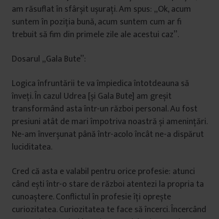
am răsuflat în sfârșit ușurați. Am spus: „Ok, acum
suntem în poziția bună, acum suntem cum ar fi
trebuit să fim din primele zile ale acestui caz”.
Dosarul „Gala Bute”:
Logica înfruntării te va împiedica întotdeauna să
înveți. În cazul Udrea [și Gala Bute] am greșit
transformând asta într-un război personal. Au fost
presiuni atât de mari împotriva noastră și amenințări.
Ne-am înverșunat până într-acolo încât ne-a dispărut
luciditatea.
Cred că asta e valabil pentru orice profesie: atunci
când ești într-o stare de război atentezi la propria ta
cunoaștere. Conflictul în profesie îți oprește
curiozitatea. Curiozitatea te face să încerci. Încercând