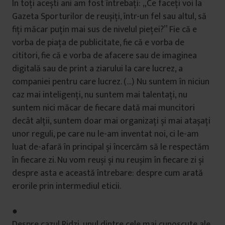
În toți acești ani am fost întrebați: „Ce faceți voi la
Gazeta Sporturilor de reușiți, într-un fel sau altul, să
fiți măcar puțin mai sus de nivelul pieței?” Fie că e
vorba de piața de publicitate, fie că e vorba de
cititori, fie că e vorba de afacere sau de imaginea
digitală sau de print a ziarului la care lucrez, a
companiei pentru care lucrez. (…) Nu suntem în niciun
caz mai inteligenți, nu suntem mai talentați, nu
suntem nici măcar de fiecare dată mai muncitori
decât alții, suntem doar mai organizați și mai atașați
unor reguli, pe care nu le-am inventat noi, ci le-am
luat de-afară în principal și încercăm să le respectăm
în fiecare zi. Nu vom reuși și nu reușim în fiecare zi și
despre asta e această întrebare: despre cum arată
erorile prin intermediul eticii.
●
Despre cazul Ridzi, unul dintre cele mai cunoscute ale