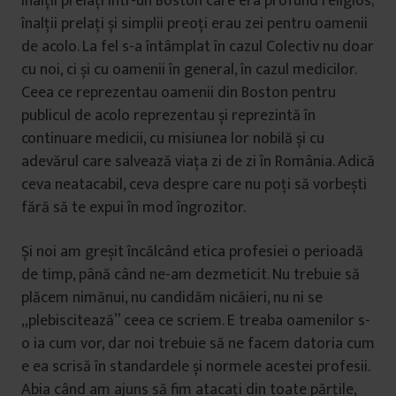
înalții prelați într-un Boston care era profund religios;
înalții prelați și simplii preoți erau zei pentru oamenii
de acolo. La fel s-a întâmplat în cazul Colectiv nu doar
cu noi, ci și cu oamenii în general, în cazul medicilor.
Ceea ce reprezentau oamenii din Boston pentru
publicul de acolo reprezentau și reprezintă în
continuare medicii, cu misiunea lor nobilă și cu
adevărul care salvează viața zi de zi în România. Adică
ceva neatacabil, ceva despre care nu poți să vorbești
fără să te expui în mod îngrozitor.
Și noi am greșit încălcând etica profesiei o perioadă
de timp, până când ne-am dezmeticit. Nu trebuie să
plăcem nimănui, nu candidăm nicăieri, nu ni se
„plebiscitează” ceea ce scriem. E treaba oamenilor s-
o ia cum vor, dar noi trebuie să ne facem datoria cum
e ea scrisă în standardele și normele acestei profesii.
Abia când am ajuns să fim atacați din toate părțile,