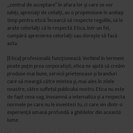
„centrul de acceptare” în afara lor și care se vor
iubiți, apreciați de ceilalți, au o propensiune în același
timp pentru etică. Încearcă să respecte regulile, să le
arate celorlalți că le respectă. Etica, într-un fel,
cumpără aprecierea celorlalți sau dorește să facă
asta.
[Etica] profesională funcționează. Vorbind în termeni
poate puțin prea corporatiști, etica ne ajută să creăm
produse mai bune, servicii prietenoase și branduri
care să meargă către mintea și, mai ales în zilele
noastre, către sufletul publicului nostru. Etica nu este
de fapt ceva vag, înseamnă a internaliza și a respecta
normele pe care nu le inventezi tu, ci care vin dintr-o
experiență umană profundă a ghildelor din această
lume.