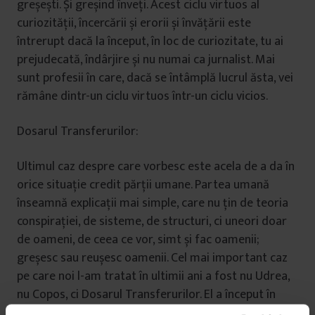
greșești. Și greșind înveți. Acest ciclu virtuos al
curiozității, încercării și erorii și învățării este
întrerupt dacă la început, în loc de curiozitate, tu ai
prejudecată, îndârjire și nu numai ca jurnalist. Mai
sunt profesii în care, dacă se întâmplă lucrul ăsta, vei
rămâne dintr-un ciclu virtuos într-un ciclu vicios.
Dosarul Transferurilor:
Ultimul caz despre care vorbesc este acela de a da în
orice situație credit părții umane. Partea umană
înseamnă explicații mai simple, care nu țin de teoria
conspirației, de sisteme, de structuri, ci uneori doar
de oameni, de ceea ce vor, simt și fac oamenii;
greșesc sau reușesc oamenii. Cel mai important caz
pe care noi l-am tratat în ultimii ani a fost nu Udrea,
nu Copos, ci Dosarul Transferurilor. El a început în
2006, cu Gică Popescu și Ioan Becali. Cazul a fost