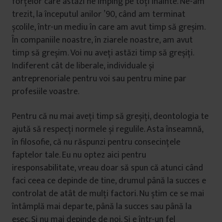
forțelor care astăzi ne împing pe toți înainte. Ne-am
u
trezit, la începutul anilor ’90, când am terminat
i
școlile, într-un mediu în care am avut timp să greșim.
În companiile noastre, în ziarele noastre, am avut
timp să greșim. Voi nu aveți astăzi timp să greșiți.
Indiferent cât de liberale, individuale și
antreprenoriale pentru voi sau pentru mine par
profesiile voastre.
Pentru că nu mai aveți timp să greșiți, deontologia te
ajută să respecți normele și regulile. Asta înseamnă,
în filosofie, că nu răspunzi pentru consecințele
faptelor tale. Eu nu optez aici pentru
iresponsabilitate, vreau doar să spun că atunci când
faci ceea ce depinde de tine, drumul până la succes e
controlat de atât de mulți factori. Nu știm ce se mai
întâmplă mai departe, până la succes sau până la
eșec. Și nu mai depinde de noi. Și e într-un fel