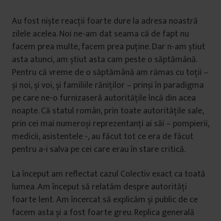
Au fost niște reacții foarte dure la adresa noastră
zilele acelea. Noi ne-am dat seama că de fapt nu
facem prea multe, facem prea puține. Dar n-am știut
asta atunci, am știut asta cam peste o săptămână.
Pentru că vreme de o săptămână am rămas cu toții –
și noi, și voi, și familiile răniților – prinși în paradigma
pe care ne-o furnizaseră autoritățile încă din acea
noapte. Că statul român, prin toate autoritățile sale,
prin cei mai numeroși reprezentanți ai săi – pompierii,
medicii, asistentele -, au făcut tot ce era de făcut
pentru a-i salva pe cei care erau în stare critică.
La început am reflectat cazul Colectiv exact ca toată
lumea. Am început să relatăm despre autorități
foarte lent. Am încercat să explicăm și public de ce
facem asta și a fost foarte greu. Replica generală