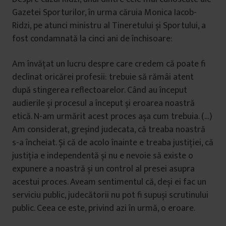
Gazetei Sporturilor, în urma căruia Monica Iacob-
Ridzi, pe atunci ministru al Tineretului și Sportului, a
fost condamnată la cinci ani de închisoare:
Am învățat un lucru despre care credem că poate fi
declinat oricărei profesii: trebuie să rămâi atent
după stingerea reflectoarelor. Când au început
audierile și procesul a început și eroarea noastră
etică. N-am urmărit acest proces așa cum trebuia. (…)
Am considerat, greșind judecata, că treaba noastră
s-a încheiat. Și că de acolo înainte e treaba justiției, că
justiția e independentă și nu e nevoie să existe o
expunere a noastră și un control al presei asupra
acestui proces. Aveam sentimentul că, deși ei fac un
serviciu public, judecătorii nu pot fi supuși scrutinului
public. Ceea ce este, privind azi în urmă, o eroare.