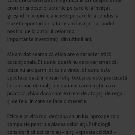
vorbit la CreativeMornings Bucharest despre etica
erorilor și despre lucrurile pe care le-a învățat
greșind în propriile anchete pe care le-a condus la
Gazeta Sporturilor. Iată ce am învățat, la rândul
nostru, de la autorul celor mai
importante investigații din ultimii ani:
Mi-am dat seama că etica are o caracteristică
excepțională. Etica niciodată nu este carismatică,
etica nu are șarm, etica nu vinde, etica nu este
spectaculoasă în niciun fel și totuși ea este practicată
în continuu de mulți; de oameni care nu știu că o
practică, chiar dacă sunt extrem de atașați de reguli
și de felul în care se face o meserie.
Etica e privită mai degrabă ca un lux, aproape ca o
compulsie pentru a plăcea celorlalți. Psihologii
consideră că cei care au – știți expresia celebră –