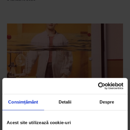
Consimțământ
Detalii
Despre
Educație
,
Reportaje
Cum își educă Germania meseriașii
Acest site utilizează cookie-uri