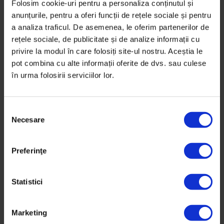
Care e mecanismul de funcționare al învățământului
Folosim cookie-uri pentru a personaliza conținutul și
profesional german, care face din învățarea unei
anunțurile, pentru a oferi funcții de rețele sociale și pentru
a analiza traficul. De asemenea, le oferim partenerilor de
meserii o normalitate, nu un motiv de rușine.
rețele sociale, de publicitate și de analize informații cu
privire la modul în care folosiți site-ul nostru. Aceștia le
De
Valentina Nicolae
pot combina cu alte informații oferite de dvs. sau culese
Ilustrație de
Oana Barbonie
în urma folosirii serviciilor lor.
Fotografii de
Valentina Nicolae
Timp de citire: 7 minute
4 noiembrie 2019
S
Necesare
e
l
e
Preferinţe
c
ț
i
Statistici
a
c
Marketing
o