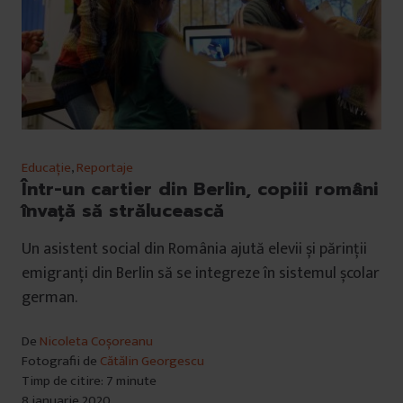
Educație
,
Reportaje
Într-un cartier din Berlin, copiii români
învață să strălucească
Un asistent social din România ajută elevii și părinții
emigranți din Berlin să se integreze în sistemul școlar
german.
De
Nicoleta Coșoreanu
Fotografii de
Cătălin Georgescu
Timp de citire: 7 minute
8 ianuarie 2020