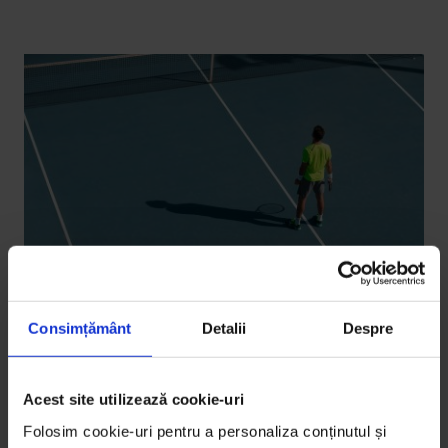
Consimțământ
Detalii
Despre
Portrete
Horia Tecău: Dacă respiri, ești bine
Acest site utilizează cookie-uri
„Când te retragi?” e o întrebare pe care o aude orice
Folosim cookie-uri pentru a personaliza conținutul și