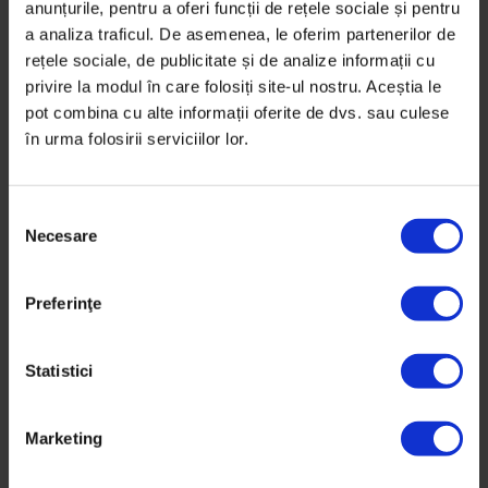
jucător de cursă lungă. Dar Horia Tecău vrea aurul
anunțurile, pentru a oferi funcții de rețele sociale și pentru
olimpic.
a analiza traficul. De asemenea, le oferim partenerilor de
rețele sociale, de publicitate și de analize informații cu
privire la modul în care folosiți site-ul nostru. Aceștia le
De
Diana Bădica
Fotografii de
Alex Gâlmeanu
pot combina cu alte informații oferite de dvs. sau culese
Timp de citire: 27 de minute
în urma folosirii serviciilor lor.
27 februarie 2020
S
Necesare
e
l
e
Preferinţe
c
ț
i
Statistici
a
c
Marketing
o
n