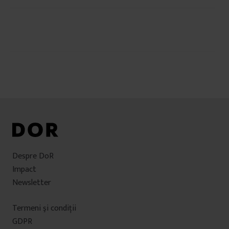
Navigare
în
articole
Despre DoR
Impact
Newsletter
Termeni şi condiţii
GDPR