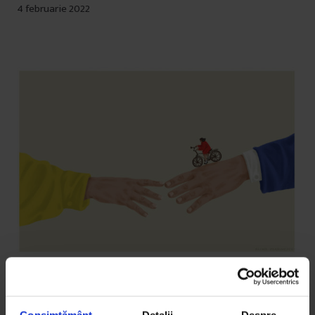
4 februarie 2022
Reportaje
,
Violență
Camere de ascultare și psihologie