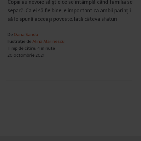
Copiii au nevoie să știe ce se întâmplă când familia se
separă. Ca ei să fie bine, e important ca ambii părinții
să le spună aceeași poveste. Iată câteva sfaturi.
De
Oana Sandu
Ilustrație de
Alina Marinescu
Timp de citire: 4 minute
20 octombrie 2021
Navigare
în
articole