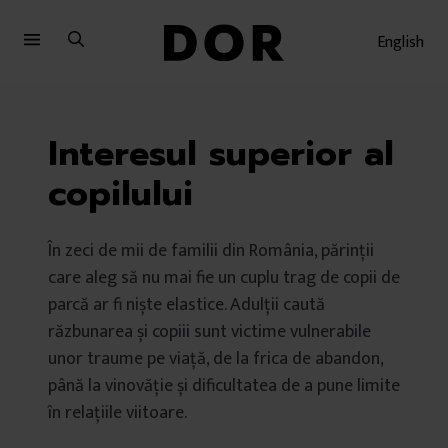
Sari
Sari
la
la
English
meniu
conținut
Interesul superior al
copilului
În zeci de mii de familii din România, părinții
care aleg să nu mai fie un cuplu trag de copii de
parcă ar fi niște elastice. Adulții caută
răzbunarea și copiii sunt victime vulnerabile
unor traume pe viață, de la frica de abandon,
până la vinovăție și dificultatea de a pune limite
în relațiile viitoare.