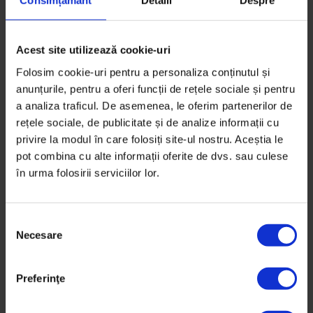
pentru judecători￼
Consimțământ
Detalii
Despre
O judecătoare și un psiholog despre soluțiile lor
pentru o justiție mai prietenoasă cu copiii care trec
Acest site utilizează cookie-uri
prin separările părinților.
Folosim cookie-uri pentru a personaliza conținutul și
anunțurile, pentru a oferi funcții de rețele sociale și pentru
De
Oana Sandu
a analiza traficul. De asemenea, le oferim partenerilor de
Ilustrație de
Alina Marinescu
rețele sociale, de publicitate și de analize informații cu
Timp de citire: 6 minute
privire la modul în care folosiți site-ul nostru. Aceștia le
4 februarie 2022
pot combina cu alte informații oferite de dvs. sau culese
în urma folosirii serviciilor lor.
S
Necesare
e
l
e
Preferinţe
c
ț