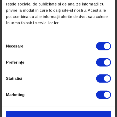
rețele sociale, de publicitate și de analize informații cu
privire la modul în care folosiți site-ul nostru. Aceștia le
De
Andreea Vîlcu
Timp de citire: 3 minute
pot combina cu alte informații oferite de dvs. sau culese
31 martie 2020
în urma folosirii serviciilor lor.
S
Necesare
e
l
e
Preferinţe
c
ț
i
Statistici
a
c
Marketing
o
n
s
i