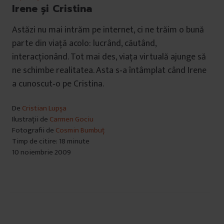
Irene și Cristina
Astăzi nu mai intrăm pe internet, ci ne trăim o bună
parte din viaţă acolo: lucrând, căutând,
interacţionând. Tot mai des, viaţa virtuală ajunge să
ne schimbe realitatea. Asta s‑a întâmplat când Irene
a cunoscut‑o pe Cristina.
De
Cristian Lupșa
Ilustrații de
Carmen Gociu
Fotografii de
Cosmin Bumbuț
Timp de citire: 18 minute
10 noiembrie 2009
Navigare