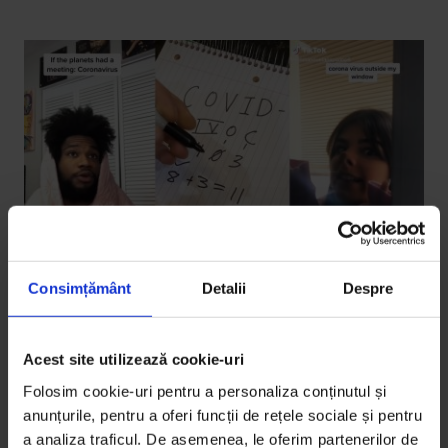
Consimțământ
Detalii
Despre
Coronavirus
Acest site utilizează cookie-uri
Best of #coronavirus pe TikTok II
Folosim cookie-uri pentru a personaliza conținutul și
Epidemia ca fenomen cultural, așa cum o văd
anunțurile, pentru a oferi funcții de rețele sociale și pentru
creatorii de conținut de pe TikTok.
a analiza traficul. De asemenea, le oferim partenerilor de