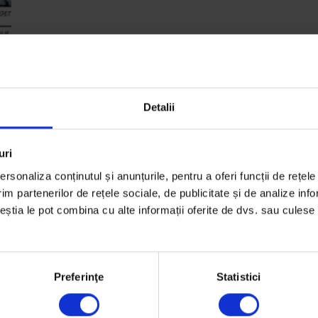
Detalii
e
uri
rsonaliza conținutul și anunțurile, pentru a oferi funcții de rețele
im partenerilor de rețele sociale, de publicitate și de analize info
ceștia le pot combina cu alte informații oferite de dvs. sau culese î
Preferinţe
Statistici