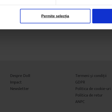
Permite selecția
Despre DoR
Termeni şi condiţii
Impact
GDPR
Newsletter
Politica de cookie-uri
Politica de retur
ANPC