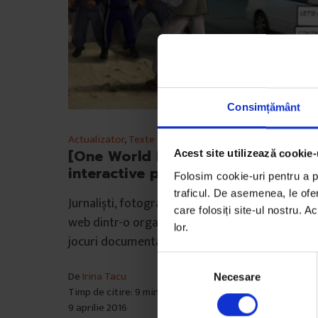
Consimțământ
Actualizator
,
Texte
[One World Romania] Documentar
Acest site utilizează cookie-
interactive prin jocuri video
Folosim cookie-uri pentru a pe
traficul. De asemenea, le ofer
Jurnaliști, fotografi, videografi și dezvoltatori
care folosiți site-ul nostru. A
web dintr-o organizație din Olanda construiesc
lor.
jocuri documentare…
S
De
Irina Tacu
Necesare
e
Timp de citire: 9 minute
l
9 aprilie 2016
e