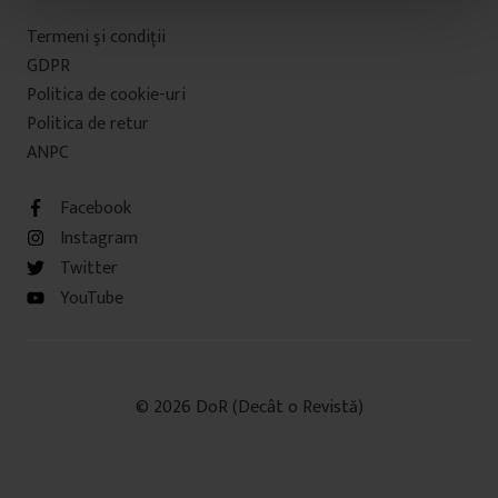
t
Termeni şi condiţii
u
GDPR
l
Politica de cookie-uri
u
Politica de retur
i
ANPC
Facebook
Instagram
Twitter
YouTube
© 2026 DoR (Decât o Revistă)