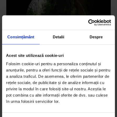
Consimțământ
Detalii
Despre
Acest site utilizează cookie-uri
Parteneriate
Cameraperson. Actul de a filma și de a
Folosim cookie-uri pentru a personaliza conținutul și
te lăsa filmat
anunțurile, pentru a oferi funcții de rețele sociale și pentru
a analiza traficul. De asemenea, le oferim partenerilor de
Pentru că și noi împărtășim dilemele care vin odată
rețele sociale, de publicitate și de analize informații cu
cu actul creativ și documentarea intimă a unui
privire la modul în care folosiți site-ul nostru. Aceștia le
subiect, am…
pot combina cu alte informații oferite de dvs. sau culese
în urma folosirii serviciilor lor.
De
Sorana Stănescu
Timp de citire: 3 minute