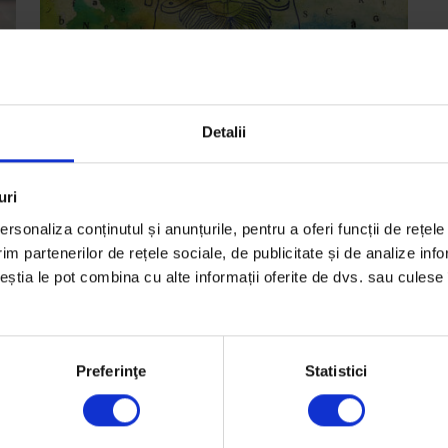
Detalii
Eseuri
En
Rădăcini
S
uri
ta
O scriitoare emigrată de 20 de ani în SUA face
Pe
rsonaliza conținutul și anunțurile, pentru a oferi funcții de rețele
im partenerilor de rețele sociale, de publicitate și de analize info
reflecții asupra exilului şi a limbii.
to
ceștia le pot combina cu alte informații oferite de dvs. sau culese î
fi
De
Carmen Bugan
Traducere de
Georgiana Ilie
D
Ilustrație de
Ramona Todoca
Ti
Timp de citire: 9 minute
Preferinţe
Statistici
22
20 noiembrie 2012