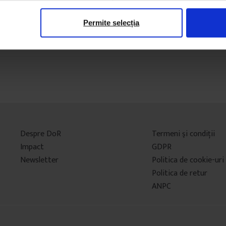
Permite selecția
Despre DoR
Termeni şi condiţii
Impact
GDPR
Newsletter
Politica de cookie-uri
Politica de retur
ANPC