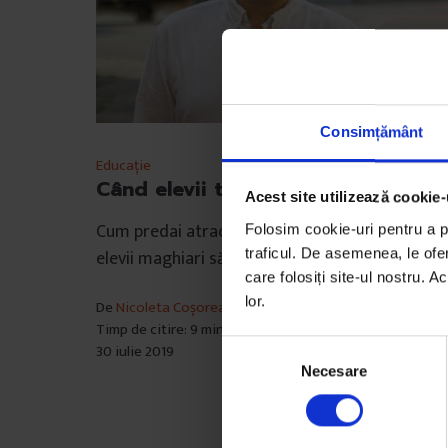
Consimțământ
Educație
Când elevii te provoacă să crești
Acest site utilizează cookie-
Cum predai atractiv limba română pentru a aju
Folosim cookie-uri pentru a pe
traficul. De asemenea, le ofer
elevii maghiari să o învețe cât mai eficient?
care folosiți site-ul nostru. A
lor.
De
Nicoleta Coșoreanu
Timp de citire: 9 minute
S
30 iulie 2019
Necesare
e
l
e
c