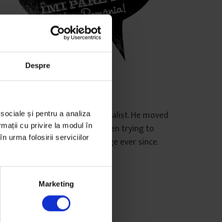
Despre
glish
,
Eseuri
peaking Romanian
ter Frank is an American journalist. He moved
 sociale și pentru a analiza
rmații cu privire la modul în
 Bucharest in 2009 and has been trying to
n urma folosirii serviciilor
gure out the Romanian language ever since.
e
Peter Frank
mp de citire: 4 minute
Marketing
 iulie 2010