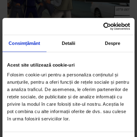
Consimțământ
Detalii
Despre
Acest site utilizează cookie-uri
Actualizator
,
Texte
[One World Romania] Documentare
Folosim cookie-uri pentru a personaliza conținutul și
interactive prin jocuri video
anunțurile, pentru a oferi funcții de rețele sociale și pentru
a analiza traficul. De asemenea, le oferim partenerilor de
Jurnaliști, fotografi, videografi și dezvoltatori web
rețele sociale, de publicitate și de analize informații cu
dintr-o organizație din Olanda construiesc jocuri
privire la modul în care folosiți site-ul nostru. Aceștia le
documentare…
pot combina cu alte informații oferite de dvs. sau culese
în urma folosirii serviciilor lor.
De
Irina Tacu
Timp de citire: 9 minute