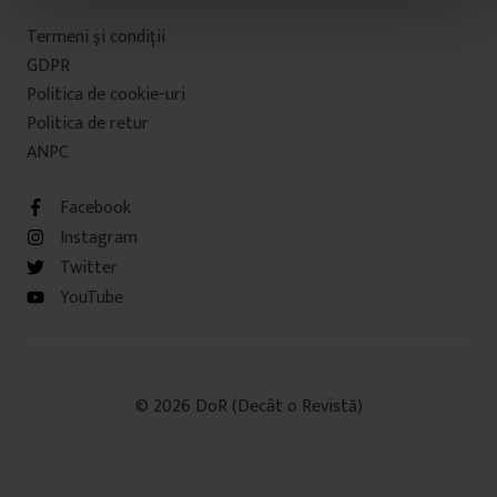
t
Termeni şi condiţii
u
GDPR
l
Politica de cookie-uri
u
Politica de retur
i
ANPC
Facebook
Instagram
Twitter
YouTube
© 2026 DoR (Decât o Revistă)