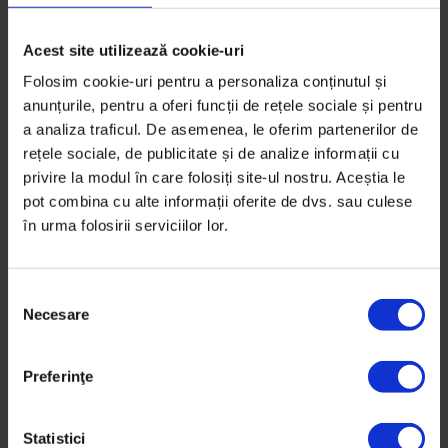
Acest site utilizează cookie-uri
Folosim cookie-uri pentru a personaliza conținutul și
anunțurile, pentru a oferi funcții de rețele sociale și pentru
a analiza traficul. De asemenea, le oferim partenerilor de
rețele sociale, de publicitate și de analize informații cu
privire la modul în care folosiți site-ul nostru. Aceștia le
pot combina cu alte informații oferite de dvs. sau culese
în urma folosirii serviciilor lor.
S
Necesare
e
Texte
l
[EduDoR] Justiție pentru liceeni
e
Preferinţe
c
Convins că noțiunile de justiție joacă un rol important
ț
în viitorul adolescenților, judecătorul a început să
i
Statistici