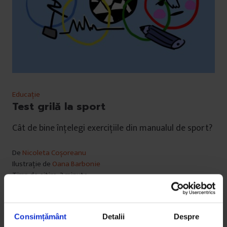
Educație
Test grilă la sport
Cât de bine înțelegi exercițiile din manualul de sport?
De
Nicoleta Coșoreanu
Ilustrație de
Oana Barbonie
Timp de citire: 3 minute
10 august 2018
Consimțământ
Detalii
Despre