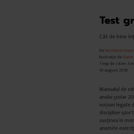
Test gr
Cât de bine în
De
Nicoleta Coșo
Ilustrație de
Oana 
Timp de citire: 3 
10 august 2018
Manualul de educ
anului școlar 20
noțiuni legate 
discipline sport
susținea în mom
anumite exerciț