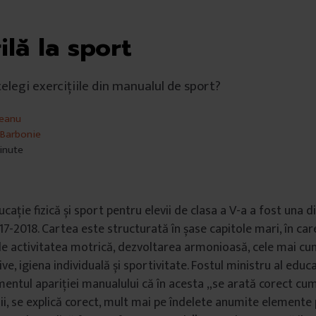
ilă la sport
țelegi exercițiile din manualul de sport?
reanu
Barbonie
minute
ație fizică și sport pentru elevii de clasa a V-a a fost una d
17-2018. Cartea este structurată în șase capitole mari, în car
de activitatea motrică, dezvoltarea armonioasă, cele mai cu
ive, igiena individuală și sportivitate. Fostul ministru al educaț
entul apariției manualului că în acesta „se arată corect cum
ii, se explică corect, mult mai pe îndelete anumite elemente