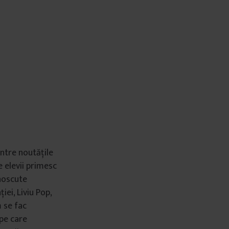
intre noutățile
e elevii primesc
noscute
iei, Liviu Pop,
 se fac
 pe care