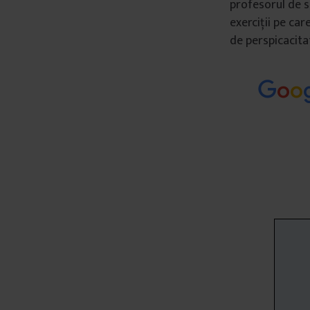
profesorul de s
exerciții pe car
de perspicacita