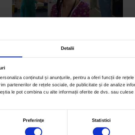
Detalii
Coronavirus
,
Interviuri
După ce m-am infectat cu virusul,
mi-am înțeles mai bine pacienții
uri
Cristina Hoară, medic rezident în anul II la Spitalul
rsonaliza conținutul și anunțurile, pentru a oferi funcții de rețele
ic
de Boli Infecțioase „Victor Babeș” din București,
im partenerilor de rețele sociale, de publicitate și de analize info
despre experiența COVID-19 și lecțiile pe care le-a
ceștia le pot combina cu alte informații oferite de dvs. sau culese î
învățat.
De
Medeea Stan
Preferinţe
Statistici
Fotografii din arhiva personală
Timp de citire: 8 minute