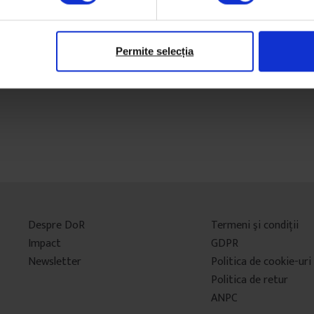
25 august 2020
Permite selecția
Despre DoR
Termeni şi condiţii
Impact
GDPR
Newsletter
Politica de cookie-uri
Politica de retur
ANPC