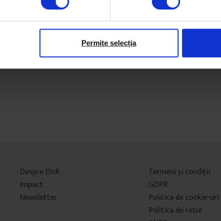
Permite selecția
Despre DoR
Termeni şi condiţii
Impact
GDPR
Newsletter
Politica de cookie-uri
Politica de retur