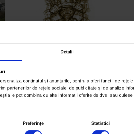
English
,
Eseuri
Detalii
Notes from Abroad
After fighting windmills for 15 years, I packed up
uri
and moved to Luxembourg. This story is about
rsonaliza conținutul și anunțurile, pentru a oferi funcții de rețele
what I left behind.
im partenerilor de rețele sociale, de publicitate și de analize info
ceștia le pot combina cu alte informații oferite de dvs. sau culese î
eir
De
Miruna Cugler
Illustration by
Vitalie Chirică
Timp de citire: 9 minute
8 martie 2011
Preferinţe
Statistici