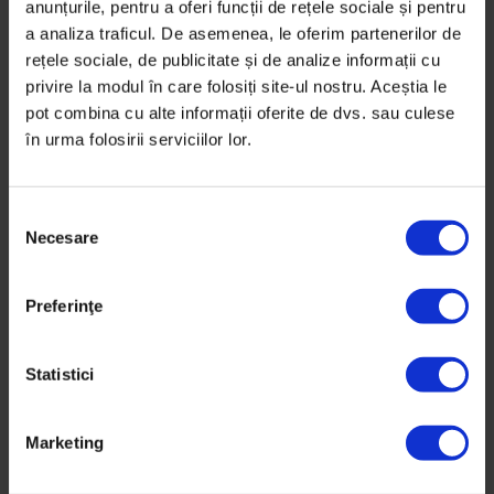
În 2016, Nicușor Dan a candidat pentru a doua oară la
anunțurile, pentru a oferi funcții de rețele sociale și pentru
Primăria Bucureștiului. Timp de cinci săptămâni,
a analiza traficul. De asemenea, le oferim partenerilor de
rețele sociale, de publicitate și de analize informații cu
fotograful Vlad Dumitrescu a fost cu el pe teren, la
privire la modul în care folosiți site-ul nostru. Aceștia le
sediul de campanie, în culise la dezbateri și în
pot combina cu alte informații oferite de dvs. sau culese
momente de liniște.
în urma folosirii serviciilor lor.
De
Vlad Dumitrescu
Fotografii de
Vlad Dumitrescu
S
Timp de citire: 6 minute
Necesare
e
14 iunie 2016
l
e
Preferinţe
c
ț
i
Statistici
a
c
Marketing
o
n