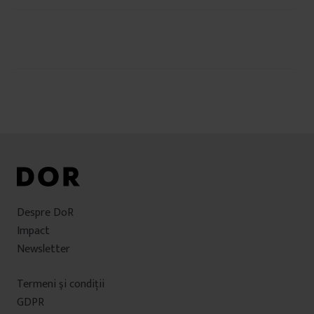
Navigare
în
articole
Despre DoR
Impact
Newsletter
Termeni şi condiţii
GDPR