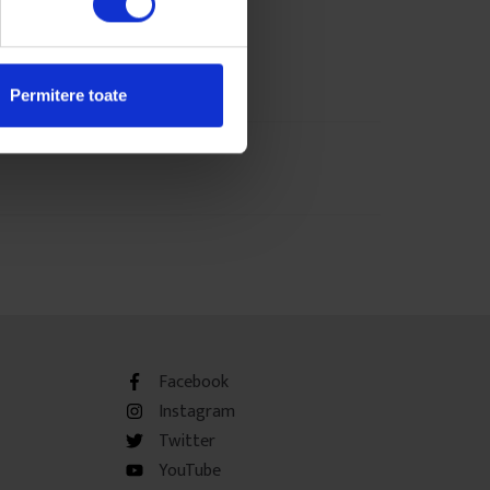
mp de citire: 6 minute
februarie 2017
Permitere toate
Facebook
Instagram
Twitter
YouTube