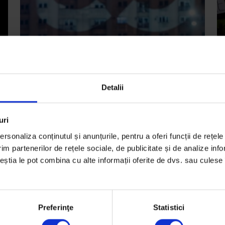
Detalii
Actualizator
Ac
Cine scapă și cine nu? Cum ne
C
afectează viața de zi cu zi?
O
uri
i
o
rsonaliza conținutul și anunțurile, pentru a oferi funcții de rețele
Cine ar putea scăpa și cine nu, în urma modificării
e.
im partenerilor de rețele sociale, de publicitate și de analize info
Pe
Codului Penal și a Codului de Procedură Penală?
ceștia le pot combina cu alte informații oferite de dvs. sau culese î
de
De
Ioana Burtea
ce
Fotografie de
Cătălin Georgescu
Timp de citire: 7 minute
D
Preferinţe
Statistici
4 februarie 2017
Fo