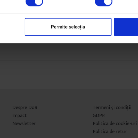
Ti
2 
Permite selecția
Despre DoR
Termeni şi condiţii
Impact
GDPR
Newsletter
Politica de cookie-uri
Politica de retur