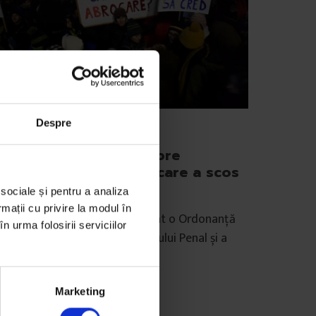
Despre
tualizator
e ar trebui să știi despre
rdonanța de Urgență care a scos
amenii în stradă
 sociale și pentru a analiza
rmații cu privire la modul în
 31 ianuarie, Guvernul a aprobat o Ordonanță
n urma folosirii serviciilor
 Urgență de modificare a Codului Penal și a
lui de Procedură…
e
Sorana Stănescu
Marketing
tografie de
Cătălin Georgescu