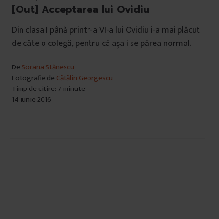
[Out] Acceptarea lui Ovidiu
Din clasa I până printr-a VI-a lui Ovidiu i-a mai plăcut
de câte o colegă, pentru că așa i se părea normal.
De
Sorana Stănescu
Fotografie de
Cătălin Georgescu
Timp de citire: 7 minute
14 iunie 2016
Navigare
în
articole