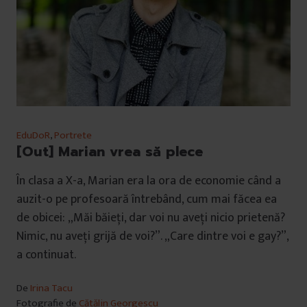
EduDoR
,
Portrete
[Out] Marian vrea să plece
În clasa a X-a, Marian era la ora de economie când a
auzit-o pe profesoară întrebând, cum mai făcea ea
de obicei: „Măi băieți, dar voi nu aveți nicio prietenă?
Nimic, nu aveți grijă de voi?”. „Care dintre voi e gay?”,
a continuat.
De
Irina Tacu
Fotografie de
Cătălin Georgescu