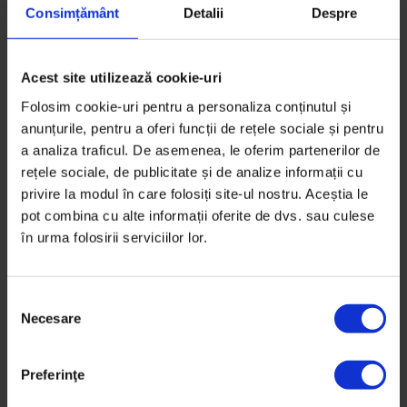
Consimțământ
Detalii
Despre
Acest site utilizează cookie-uri
Folosim cookie-uri pentru a personaliza conținutul și
anunțurile, pentru a oferi funcții de rețele sociale și pentru
a analiza traficul. De asemenea, le oferim partenerilor de
rețele sociale, de publicitate și de analize informații cu
EduDoR
,
Portrete
[Out] B. și etichetele
privire la modul în care folosiți site-ul nostru. Aceștia le
pot combina cu alte informații oferite de dvs. sau culese
După perioade lungi de căutări și singurătate, B. și-a
în urma folosirii serviciilor lor.
dat seama că e pansexual: poate iubi pe oricine,
indiferent de identitate de gen și orientare sexuală.
S
Necesare
e
De
Irina Tacu
l
Fotografie de
Cătălin Georgescu
e
Timp de citire: 6 minute
Preferinţe
c
18 iunie 2016