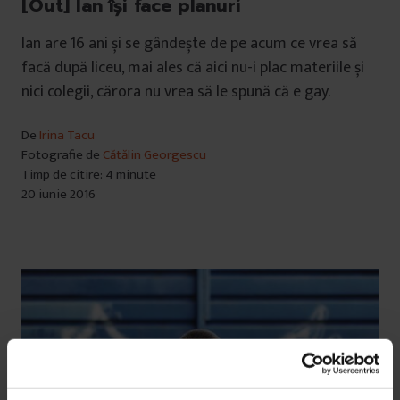
[Out] Ian își face planuri
Ian are 16 ani și se gândește de pe acum ce vrea să
facă după liceu, mai ales că aici nu-i plac materiile și
nici colegii, cărora nu vrea să le spună că e gay.
De
Irina Tacu
Fotografie de
Cătălin Georgescu
Timp de citire: 4 minute
20 iunie 2016