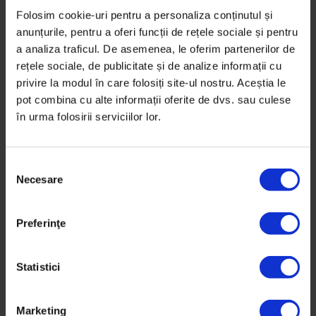
Acesti copii din articolele dvs deja au facut
Folosim cookie-uri pentru a personaliza conținutul și
sex si cu femei si cu barbati la o varsta
anunțurile, pentru a oferi funcții de rețele sociale și pentru
foarte frageda. Nu pot decat sa ma intreb
a analiza traficul. De asemenea, le oferim partenerilor de
daca nu cumva au fost abuzati sau influentati.
rețele sociale, de publicitate și de analize informații cu
Si daca nu cumva ar fi trebuit sa lase sexul
privire la modul în care folosiți site-ul nostru. Aceștia le
pot combina cu alte informații oferite de dvs. sau culese
pentru dupa bac. Liceul trebuia sa fie pentru
în urma folosirii serviciilor lor.
tinutul de mana.
S
Necesare
e
l
e
Preferinţe
c
ț
i
Statistici
a
Ana
c
19/06/2016
Marketing