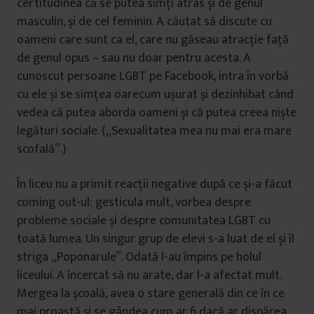
certitudinea că se putea simți atras și de genul
masculin, și de cel feminin. A căutat să discute cu
oameni care sunt ca el, care nu găseau atracție față
de genul opus – sau nu doar pentru acesta. A
cunoscut persoane LGBT pe Facebook, intra în vorbă
cu ele și se simțea oarecum ușurat și dezinhibat când
vedea că putea aborda oameni și că putea creea niște
legături sociale. („Sexualitatea mea nu mai era mare
scofală”.)
În liceu nu a primit reacții negative după ce și-a făcut
coming out-ul: gesticula mult, vorbea despre
probleme sociale și despre comunitatea LGBT cu
toată lumea. Un singur grup de elevi s-a luat de el și îl
striga „Poponarule”. Odată l-au împins pe holul
liceului. A încercat să nu arate, dar l-a afectat mult.
Mergea la școală, avea o stare generală din ce în ce
mai proastă și se gândea cum ar fi dacă ar dispărea