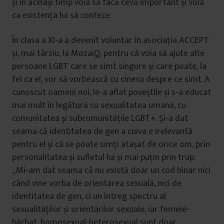
și în același timp voia să facă ceva important și voia
ca existența lui să conteze.
În clasa a XI-a a devenit voluntar în asociația ACCEPT
și, mai târziu, la MozaiQ, pentru că voia să ajute alte
persoane LGBT care se simt singure și care poate, la
fel ca el, vor să vorbească cu cineva despre ce simt. A
cunoscut oameni noi, le-a aflat poveștile și s-a educat
mai mult în legătură cu sexualitatea umană, cu
comunitatea și subcomunitățile LGBT+. Și-a dat
seama că identitatea de gen a cuiva e irelevantă
pentru el și că se poate simți atașat de orice om, prin
personalitatea și sufletul lui și mai puțin prin trup.
„Mi-am dat seama că nu există doar un cod binar nici
când vine vorba de orientarea sexuală, nici de
identitatea de gen, ci un întreg spectru al
sexualităților și orientărilor sexuale, iar femeie-
bărbat, homosexual-heterosexual sunt doar