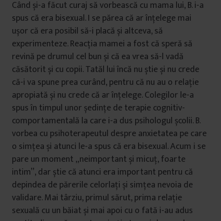
Când și-a făcut curaj să vorbească cu mama lui, B. i-a
spus că era bisexual. I se părea că ar înțelege mai
ușor că era posibil să-i placă și altceva, să
experimenteze. Reacția mamei a fost că speră să
revină pe drumul cel bun și că ea vrea să-l vadă
căsătorit și cu copii. Tatăl lui încă nu știe și nu crede
că-i va spune prea curând, pentru că nu au o relație
apropiată și nu crede că ar înțelege. Colegilor le-a
spus în timpul unor ședințe de terapie cognitiv-
comportamentală la care i-a dus psihologul școlii. B.
vorbea cu psihoterapeutul despre anxietatea pe care
o simțea și atunci le-a spus că era bisexual. Acum i se
pare un moment „neimportant și micuț, foarte
intim”, dar știe că atunci era important pentru că
depindea de părerile celorlați și simțea nevoia de
validare. Mai târziu, primul sărut, prima relație
sexuală cu un băiat și mai apoi cu o fată i-au adus