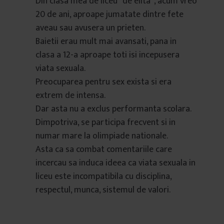
Din clasa mea de liceu “de elita”, acum vreo
20 de ani, aproape jumatate dintre fete
aveau sau avusera un prieten.
Baietii erau mult mai avansati, pana in
clasa a 12-a aproape toti isi incepusera
viata sexuala.
Preocuparea pentru sex exista si era
extrem de intensa.
Dar asta nu a exclus performanta scolara.
Dimpotriva, se participa frecvent si in
numar mare la olimpiade nationale.
Asta ca sa combat comentariile care
incercau sa induca ideea ca viata sexuala in
liceu este incompatibila cu disciplina,
respectul, munca, sistemul de valori.