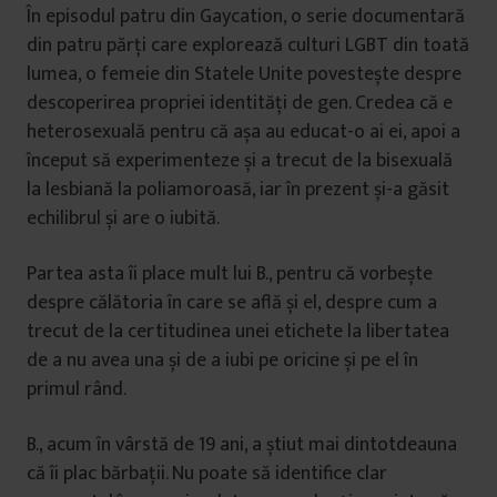
În episodul patru din Gaycation, o serie documentară
din patru părți care explorează culturi LGBT din toată
lumea, o femeie din Statele Unite povestește despre
descoperirea propriei identități de gen. Credea că e
heterosexuală pentru că așa au educat-o ai ei, apoi a
început să experimenteze și a trecut de la bisexuală
la lesbiană la poliamoroasă, iar în prezent și-a găsit
echilibrul și are o iubită.
Partea asta îi place mult lui B., pentru că vorbește
despre călătoria în care se află și el, despre cum a
trecut de la certitudinea unei etichete la libertatea
de a nu avea una și de a iubi pe oricine și pe el în
primul rând.
B., acum în vârstă de 19 ani, a știut mai dintotdeauna
că îi plac bărbații. Nu poate să identifice clar