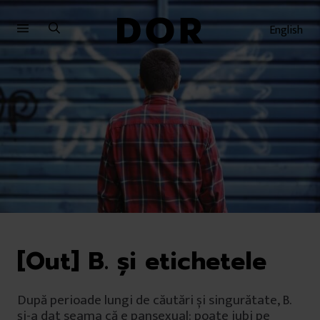
Sari
Sari
la
la
English
meniu
conținut
[Out] B. și etichetele
După perioade lungi de căutări și singurătate, B.
și-a dat seama că e pansexual: poate iubi pe