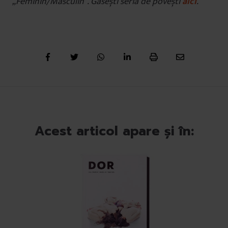
„Feminin/Masculin”. Găsești seria de povești
aici
.
Acest articol apare și în: