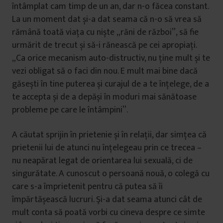
întâmplat cam timp de un an, dar n-o făcea constant.
La un moment dat și-a dat seama că n-o să vrea să
rămână toată viața cu niște „răni de război”, să fie
urmărit de trecut și să-i rănească pe cei apropiați.
„Ca orice mecanism auto-distructiv, nu ține mult și te
vezi obligat să o faci din nou. E mult mai bine dacă
găsești în tine puterea și curajul de a te înțelege, de a
te accepta și de a depăși în moduri mai sănătoase
probleme pe care le întâmpini”.
A căutat sprijin în prietenie și în relații, dar simțea că
prietenii lui de atunci nu înțelegeau prin ce trecea –
nu neapărat legat de orientarea lui sexuală, ci de
singurătate. A cunoscut o persoană nouă, o colegă cu
care s-a împrietenit pentru că putea să îi
împărtășească lucruri. Şi-a dat seama atunci cât de
mult conta să poată vorbi cu cineva despre ce simte