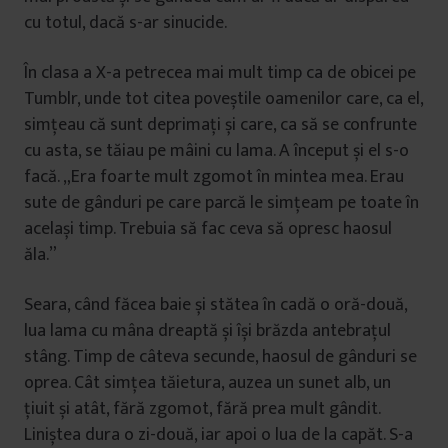
cu totul, dacă s-ar sinucide.
În clasa a X-a petrecea mai mult timp ca de obicei pe
Tumblr, unde tot citea poveștile oamenilor care, ca el,
simțeau că sunt deprimați și care, ca să se confrunte
cu asta, se tăiau pe mâini cu lama. A început și el s-o
facă. „Era foarte mult zgomot în mintea mea. Erau
sute de gânduri pe care parcă le simțeam pe toate în
același timp. Trebuia să fac ceva să opresc haosul
ăla.”
Seara, când făcea baie și stătea în cadă o oră-două,
lua lama cu mâna dreaptă și își brăzda antebrațul
stâng. Timp de câteva secunde, haosul de gânduri se
oprea. Cât simțea tăietura, auzea un sunet alb, un
țiuit și atât, fără zgomot, fără prea mult gândit.
Liniștea dura o zi-două, iar apoi o lua de la capăt. S-a