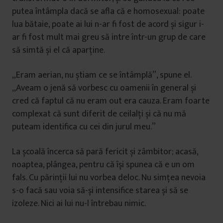
putea întâmpla dacă se afla că e homosexual: poate
lua bătaie, poate ai lui n-ar fi fost de acord și sigur i-
ar fi fost mult mai greu să intre într-un grup de care
să simtă și el că aparține.
„Eram aerian, nu știam ce se întâmplă”, spune el.
„Aveam o jenă să vorbesc cu oamenii în general și
cred că faptul că nu eram out era cauza. Eram foarte
complexat că sunt diferit de ceilalți și că nu mă
puteam identifica cu cei din jurul meu.”
La școală încerca să pară fericit și zâmbitor; acasă,
noaptea, plângea, pentru că își spunea că e un om
fals. Cu părinții lui nu vorbea deloc. Nu simțea nevoia
s-o facă sau voia să-și intensifice starea și să se
izoleze. Nici ai lui nu-l întrebau nimic.