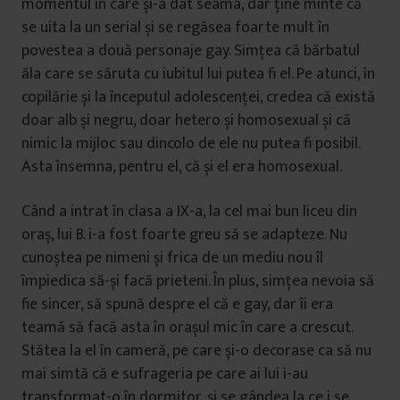
momentul în care și-a dat seama, dar ține minte că
se uita la un serial și se regăsea foarte mult în
povestea a două personaje gay. Simțea că bărbatul
ăla care se săruta cu iubitul lui putea fi el. Pe atunci, în
copilărie și la începutul adolescenței, credea că există
doar alb și negru, doar hetero și homosexual și că
nimic la mijloc sau dincolo de ele nu putea fi posibil.
Asta însemna, pentru el, că și el era homosexual.
Când a intrat în clasa a IX-a, la cel mai bun liceu din
oraș, lui B. i-a fost foarte greu să se adapteze. Nu
cunoștea pe nimeni și frica de un mediu nou îl
împiedica să-și facă prieteni. În plus, simțea nevoia să
fie sincer, să spună despre el că e gay, dar îi era
teamă să facă asta în orașul mic în care a crescut.
Stătea la el în cameră, pe care și-o decorase ca să nu
mai simtă că e sufrageria pe care ai lui i-au
transformat-o în dormitor, și se gândea la ce i se