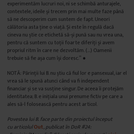
experimentăm lucruri noi, ni se schimbă anturajele,
contextele, ideile și trecem prin mai multe faze până
să ne descoperim cum suntem de fapt. Uneori
călătoria asta ține o viață. Și este în regulă dacă
cineva nu știe ce etichetă să-și pună sau nu vrea una,
pentru că suntem cu toții foarte diferiți și avem
propriul ritm în care ne dezvoltăm. (…) Oamenii
trebuie să fie așa cum își doresc.” ●
NOTĂ: Părinții lui B. nu știu că fiul lor e pansexual, iar el
vrea să le spună atunci când va fi independent
financiar și se va susține singur. De aceea îi protejăm
identitatea; B. e inițiala unui prenume fictiv pe care a
ales să-l folosească pentru acest articol.
Povestea lui B. face parte din proiectul început
cu articolul
Out
, publicat în DoR #24: