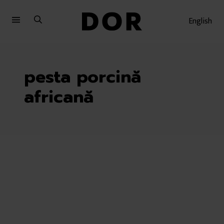
Sari
Sari
la
la
English
meniu
conținut
pesta porcină
africană