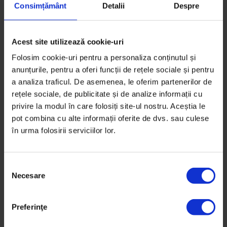
27 decembrie 2019
Consimțământ
Detalii
Despre
Acest site utilizează cookie-uri
Folosim cookie-uri pentru a personaliza conținutul și
anunțurile, pentru a oferi funcții de rețele sociale și pentru
a analiza traficul. De asemenea, le oferim partenerilor de
rețele sociale, de publicitate și de analize informații cu
privire la modul în care folosiți site-ul nostru. Aceștia le
pot combina cu alte informații oferite de dvs. sau culese
în urma folosirii serviciilor lor.
S
Necesare
e
l
e
Preferinţe
c
La noi
ț