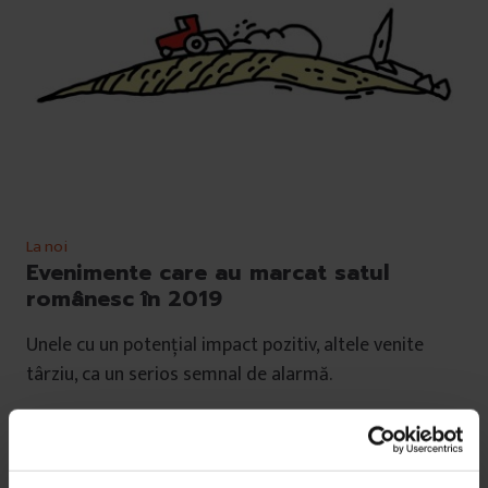
La noi
Evenimente care au marcat satul
românesc în 2019
Unele cu un potențial impact pozitiv, altele venite
târziu, ca un serios semnal de alarmă.
De
Oana Filip
,
Anca Vancu
și
Anca Iosif
Ilustrații de
Andrei Damian
,
Sorina Vasilescu
,
Mircea Pop
Timp de citire: 14 minute