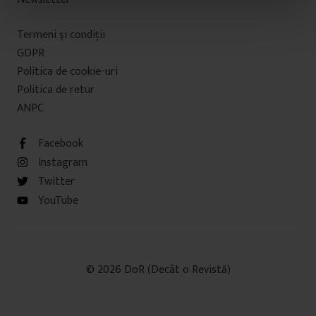
n
t
Termeni şi condiţii
u
GDPR
l
Politica de cookie-uri
u
i
Politica de retur
ANPC
Facebook
Instagram
Twitter
YouTube
© 2026 DoR (Decât o Revistă)