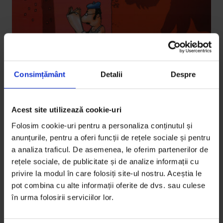
Consimțământ
Detalii
Despre
Actualizator
Liga aproape extraordinară a eroilor
Acest site utilizează cookie-uri
Super-OK
Folosim cookie-uri pentru a personaliza conținutul și
Au forțe medii spre mici, zboară mai greu sau deloc
anunțurile, pentru a oferi funcții de rețele sociale și pentru
și rezolvă probleme care nu se cer rezolvate. Cu unele
a analiza traficul. De asemenea, le oferim partenerilor de
rețele sociale, de publicitate și de analize informații cu
excepții notabile, supereroii din benzile desenate
privire la modul în care folosiți site-ul nostru. Aceștia le
românești nu se iau foarte tare în serios.
pot combina cu alte informații oferite de dvs. sau culese
în urma folosirii serviciilor lor.
De
Maria Bercea
Fotografii din arhiva personală
Muzeul Benzii Desenate