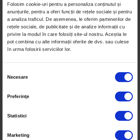
Folosim cookie-uri pentru a personaliza conținutul și
cu tehnologia și cu elevii
anunțurile, pentru a oferi funcții de rețele sociale și pentru
Într-un liceu finlandez, 50 de candidați pentru un post
a analiza traficul. De asemenea, le oferim partenerilor de
rețele sociale, de publicitate și de analize informații cu
de profesor suplinitor și un curs opțional despre
privire la modul în care folosiți site-ul nostru. Aceștia le
comedii romantice sunt la ordinea zilei.
pot combina cu alte informații oferite de dvs. sau culese
în urma folosirii serviciilor lor.
De
Sorana Stănescu
Fotografii de
Sorana Stănescu
Timp de citire: 5 minute
S
7 noiembrie 2016
Necesare
e
l
e
Preferinţe
c
ț
i
Statistici
a
c
Marketing
o