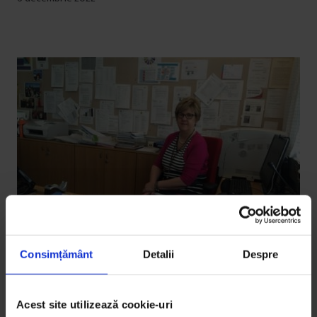
Consimțământ
Detalii
Despre
EduDoR
,
Reportaje
Acest site utilizează cookie-uri
[EduDoR] Un liceu finlandez ține pasul