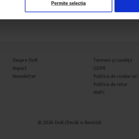
Permite selecția
Despre DoR
Termeni şi condiţii
Impact
GDPR
Newsletter
Politica de cookie-uri
Politica de retur
ANPC
© 2026 DoR (Decât o Revistă)