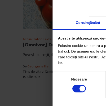
Consimțământ
Acest site utilizează cookie-
Actualizator
,
Texte
[Omnivor] Dor de roșii
Folosim cookie-uri pentru a pe
traficul. De asemenea, le ofer
Povești cu roșii, de la cititori și de la redacție.
care folosiți site-ul nostru. A
lor.
De
Georgiana Ilie
Timp de citire: 12 minute
S
15 iulie 2016
Necesare
e
l
e
c
ț