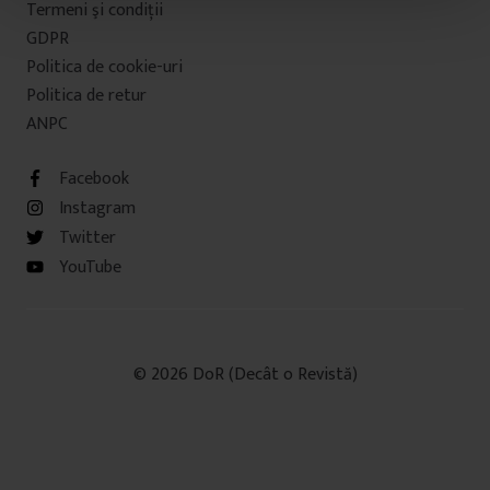
Termeni şi condiţii
t
u
GDPR
l
Politica de cookie-uri
u
Politica de retur
i
ANPC
Facebook
Instagram
Twitter
YouTube
© 2026 DoR (Decât o Revistă)