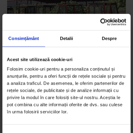
Consimțământ
Detalii
Despre
Acest site utilizează cookie-uri
Parteneriate
Folosim cookie-uri pentru a personaliza conținutul și
Varză, cartofi și un an de agricultură
anunțurile, pentru a oferi funcții de rețele sociale și pentru
a analiza traficul. De asemenea, le oferim partenerilor de
Ca să înțeleagă un sat de agricultori unde oamenii
rețele sociale, de publicitate și de analize informații cu
trăiesc de pe o zi pe alta, regizorul Șerban Georgescu
privire la modul în care folosiți site-ul nostru. Aceștia le
a lucrat…
pot combina cu alte informații oferite de dvs. sau culese
în urma folosirii serviciilor lor.
De
Carla Lunguți
Timp de citire: 5 minute
18 martie 2017
S