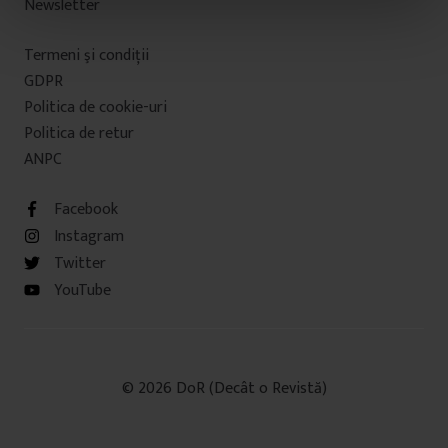
Newsletter
n
t
Termeni şi condiţii
u
l
GDPR
u
Politica de cookie-uri
i
Politica de retur
ANPC
Facebook
Instagram
Twitter
YouTube
© 2026 DoR (Decât o Revistă)