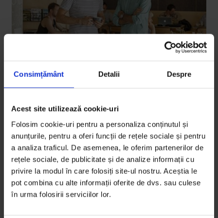
Consimțământ
Detalii
Despre
Portrete
,
Texte
Acest site utilizează cookie-uri
[24/7] Cafea, design nordic și
Folosim cookie-uri pentru a personaliza conținutul și
colaborare
anunțurile, pentru a oferi funcții de rețele sociale și pentru
a analiza traficul. De asemenea, le oferim partenerilor de
[Poveste din ghidul 24/7]: David Maguet și Răzvan
rețele sociale, de publicitate și de analize informații cu
Crișan au deschis cafeneaua m60, botezată după un
privire la modul în care folosiți site-ul nostru. Aceștia le
model de aparat…
pot combina cu alte informații oferite de dvs. sau culese
în urma folosirii serviciilor lor.
De
Cristian Lupșa
Fotografie de
Cătălin Georgescu