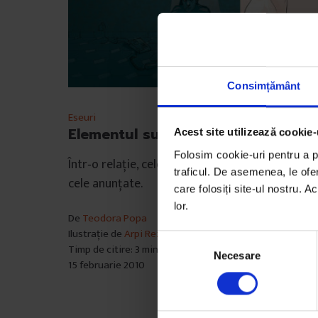
Consimțământ
Eseuri
Elementul supriză
Acest site utilizează cookie-
Folosim cookie-uri pentru a pe
Într‑o relație, cele mai mai bune surprize sunt
traficul. De asemenea, le ofer
cele anunțate.
care folosiți site-ul nostru. A
lor.
De
Teodora Popa
Ilustrație de
Arpi Rezi
S
Timp de citire: 3 minute
Necesare
e
15 februarie 2010
l
e
c