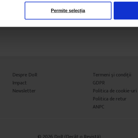
Permite selecția
Despre DoR
Termeni şi condiţii
Impact
GDPR
Newsletter
Politica de cookie-uri
Politica de retur
ANPC
© 2026 DoR (Decât o Revistă)