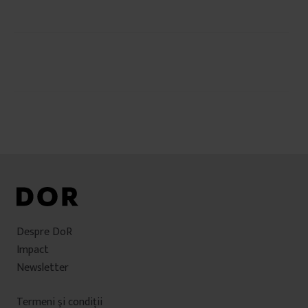
Navigare
în
articole
Despre DoR
Impact
Newsletter
Termeni şi condiţii