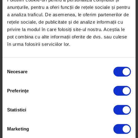
Fii supereroul 102%. Susține poveștile
anunțurile, pentru a oferi funcții de rețele sociale și pentru
bune.
a analiza traficul. De asemenea, le oferim partenerilor de
rețele sociale, de publicitate și de analize informații cu
Te hipercalifici în funcția de erou redirecționând cei
privire la modul în care folosiți site-ul nostru. Aceștia le
2% din impozitul pe venit către Media DoR, asociația
pot combina cu alte informații oferite de dvs. sau culese
non-profit…
în urma folosirii serviciilor lor.
De
DoR
Timp de citire: 3 minute
S
8 mai 2015
Necesare
e
l
e
Preferinţe
c
ț
i
Statistici
a
c
Marketing
o