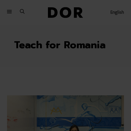
Sari
Sari
la
la
English
meniu
conținut
Teach for Romania