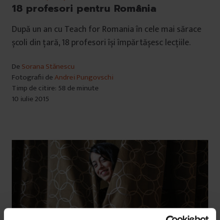
18 profesori pentru România
După un an cu Teach for Romania în cele mai sărace
școli din țară, 18 profesori își împărtășesc lecțiile.
De
Sorana Stănescu
Fotografii de
Andrei Pungovschi
Timp de citire: 58 de minute
10 iulie 2015