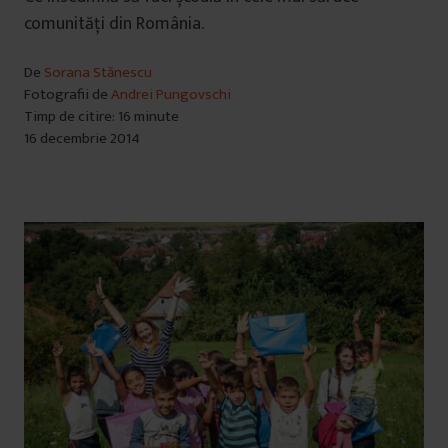
u
comunități din România.
i
De
Sorana Stănescu
Fotografii de
Andrei Pungovschi
Timp de citire: 16 minute
16 decembrie 2014