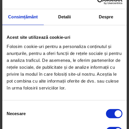
Consimțământ
Detalii
Despre
Acest site utilizează cookie-uri
EduDoR
,
Reportaje
Folosim cookie-uri pentru a personaliza conținutul și
De profesie învăţător
anunțurile, pentru a oferi funcții de rețele sociale și pentru
La 24 de ani, Ada Barbu își trăiește cel mai curajos
a analiza traficul. De asemenea, le oferim partenerilor de
proiect: să le deschidă mintea unor copii de 6 ani din
rețele sociale, de publicitate și de analize informații cu
privire la modul în care folosiți site-ul nostru. Aceștia le
Ferentari, ca unul dintre cei 18 profesori ai primei
pot combina cu alte informații oferite de dvs. sau culese
generații Teach for Romania. Provocarea ei e de a
în urma folosirii serviciilor lor.
transforma educația de la noi, și nu numai.
De
Sorana Stănescu
S
Fotografii de
Andrei Pungovschi
Necesare
e
Timp de citire: 22 de minute
l
6 iulie 2015
e