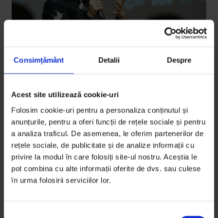
Consimțământ
Detalii
Despre
La noi
Acest site utilizează cookie-uri
În căutarea sustenabilității la sat
Folosim cookie-uri pentru a personaliza conținutul și
O cercetătoare care studiază sustenabilitatea în
anunțurile, pentru a oferi funcții de rețele sociale și pentru
a analiza traficul. De asemenea, le oferim partenerilor de
Germania a căutat inițiative care contribuie la
rețele sociale, de publicitate și de analize informații cu
dezvoltarea durabilă a comunităților din Transilvania.
privire la modul în care folosiți site-ul nostru. Aceștia le
pot combina cu alte informații oferite de dvs. sau culese
De
Anca Vancu
în urma folosirii serviciilor lor.
Fotografie de
Cătălin Georgescu
Timp de citire: 10 minute
21 februarie 2020
S