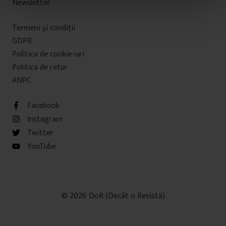
Newsletter
n
t
Termeni şi condiţii
u
l
GDPR
u
Politica de cookie-uri
i
Politica de retur
ANPC
Facebook
Instagram
Twitter
YouTube
© 2026 DoR (Decât o Revistă)