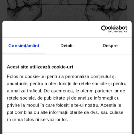
Consimțământ
Detalii
Despre
Texte
,
Violență
Acest site utilizează cookie-uri
Normalitatea celor 38 de milioane de
Folosim cookie-uri pentru a personaliza conținutul și
euro
anunțurile, pentru a oferi funcții de rețele sociale și pentru
a analiza traficul. De asemenea, le oferim partenerilor de
Ce a rămas în urmă după ce statul a cheltuit peste 38
rețele sociale, de publicitate și de analize informații cu
de milioane de euro, bani europeni pentru soluții
privire la modul în care folosiți site-ul nostru. Aceștia le
împotriva violenței în familie?
pot combina cu alte informații oferite de dvs. sau culese
în urma folosirii serviciilor lor.
De
Ana Maria Ciobanu
Ilustrație de
Tuan Nini