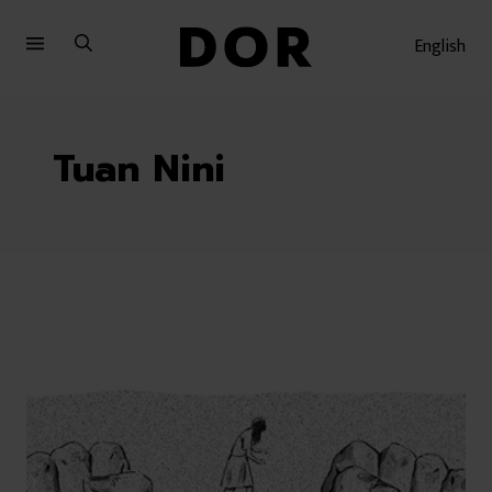
Sari
Sari
la
la
English
meniu
conținut
Tuan Nini