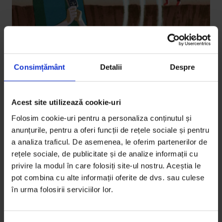
Consimțământ
Detalii
Despre
Reportaje
,
Violență
De ce e nevoie de brățări electronice
Acest site utilizează cookie-uri
pentru bărbații violenți?
Folosim cookie-uri pentru a personaliza conținutul și
anunțurile, pentru a oferi funcții de rețele sociale și pentru
Dacă ordinele de protecție ar fi monitorizate
a analiza traficul. De asemenea, le oferim partenerilor de
electronic, unele cazuri de violență domestică nu s-ar
rețele sociale, de publicitate și de analize informații cu
mai transforma în crime.
privire la modul în care folosiți site-ul nostru. Aceștia le
pot combina cu alte informații oferite de dvs. sau culese
De
Oana Sandu
în urma folosirii serviciilor lor.
Ilustrații de
Tuan Nini
Timp de citire: 15 minute
22 iulie 2020