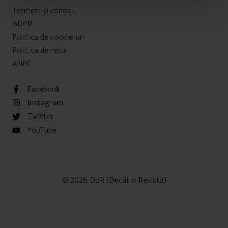
t
Termeni şi condiţii
u
GDPR
l
Politica de cookie-uri
u
Politica de retur
i
ANPC
Facebook
Instagram
Twitter
YouTube
© 2026 DoR (Decât o Revistă)