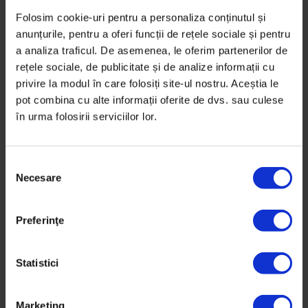
Folosim cookie-uri pentru a personaliza conținutul și
Criza de-acum ne poate face să ne reconsiderăm
anunțurile, pentru a oferi funcții de rețele sociale și pentru
locul în lume, ca indivizi, identități și ca specie, spune
a analiza traficul. De asemenea, le oferim partenerilor de
Constantin Vică, cercetător la Centrul de Cercetare în
rețele sociale, de publicitate și de analize informații cu
Etică Aplicată.
privire la modul în care folosiți site-ul nostru. Aceștia le
pot combina cu alte informații oferite de dvs. sau culese
De
Constantin Vică
în urma folosirii serviciilor lor.
Colaj de
Oana Barbonie
Timp de citire: 8 minute
31 martie 2020
S
Necesare
e
l
e
Preferinţe
c
ț
i
Statistici
a
c
Marketing