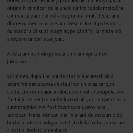
doream voturi etnice și probabil nici nu le-aș fi putut
obține. Nici măcar de la unele dintre rudele mele. Era
culmea că partidul mă accepta mai mult decât unii
dintre oamenii cu care am crescut. În Olt puteam să
fiu mândru că sunt maghiar, pe când în Harghita mă
simțeam uneori stânjenit.
Astăzi am ieșit din politică și m-am apucat de
jurnalism.
Şi culmea, după trei ani de stat în București, abia
acum îmi dau seama că stau într-un oraș care, în
ciuda tuturor neajunsurilor, este unul cosmopolit. Am
fost înjurat pentru multe lucruri aici, dar nu pentru că
sunt maghiar. Am fost făcut țăran, provincial,
ardelean, transilvănean, dar în afară de meciurile de
hochei unde vin huliganii steliști de la fotbal, nu m-am
simțit niciodată amenințat.