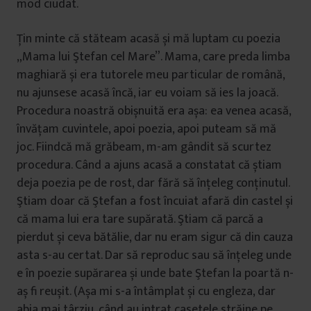
mod ciudat.
Ţin minte că stăteam acasă și mă luptam cu poezia
„Mama lui Ştefan cel Mare”. Mama, care preda limba
maghiară și era tutorele meu particular de română,
nu ajunsese acasă încă, iar eu voiam să ies la joacă.
Procedura noastră obișnuită era așa: ea venea acasă,
învățam cuvintele, apoi poezia, apoi puteam să mă
joc. Fiindcă mă grăbeam, m-am gândit să scurtez
procedura. Când a ajuns acasă a constatat că știam
deja poezia pe de rost, dar fără să înțeleg conținutul.
Ştiam doar că Ştefan a fost încuiat afară din castel și
că mama lui era tare supărată. Ştiam că parcă a
pierdut și ceva bătălie, dar nu eram sigur că din cauza
asta s-au certat. Dar să reproduc sau să înțeleg unde
e în poezie supărarea și unde bate Ştefan la poartă n-
aș fi reușit. (Așa mi s-a întâmplat și cu engleza, dar
abia mai târziu, când au intrat casetele străine pe