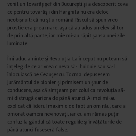
venit un tovarăș șef din București și a descoperit ceva
ce pentru tovarășii din Harghita nu era deloc
neobișnuit: că nu știu română. Riscul să spun vreo
prostie era prea mare, așa că au adus un elev silitor
de prin altă parte, iar mie mi-au răpit șansa unei zile
luminate.
Îmi aduc aminte și Revoluția. La început nu puteam să
înțeleg de ce ar vrea cineva să-l huiduie sau să-l
înlocuiască pe Ceaușescu. Tocmai depusesem
jurământul de pionier și primisem un șnur de
conducere, așa că simțeam pericolul ca revoluția să-
mi distrugă cariera de până atunci. Ai mei mi-au
explicat că liderul maxim e de fapt un om rău, care a
omorât oameni nevinovați, iar eu am rămas puțin
confuz la gândul că toate regulile și învățăturile de
până atunci fuseseră false.