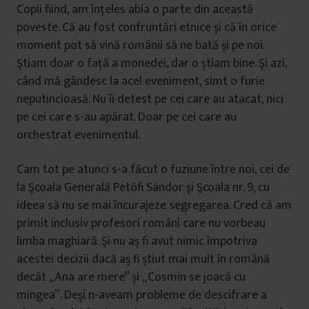
Copii fiind, am înțeles abia o parte din această
poveste. Că au fost confruntări etnice și că în orice
moment pot să vină românii să ne bată și pe noi.
Ştiam doar o față a monedei, dar o știam bine. Şi azi,
când mă gândesc la acel eveniment, simt o furie
neputincioasă. Nu îi detest pe cei care au atacat, nici
pe cei care s-au apărat. Doar pe cei care au
orchestrat evenimentul.
Cam tot pe atunci s-a făcut o fuziune între noi, cei de
la Şcoala Generală Petőfi Sándor și Şcoala nr. 9, cu
ideea să nu se mai încurajeze segregarea. Cred că am
primit inclusiv profesori români care nu vorbeau
limba maghiară. Şi nu aș fi avut nimic împotriva
acestei decizii dacă aș fi știut mai mult în română
decât „Ana are mere” și „Cosmin se joacă cu
mingea”. Deși n-aveam probleme de descifrare a