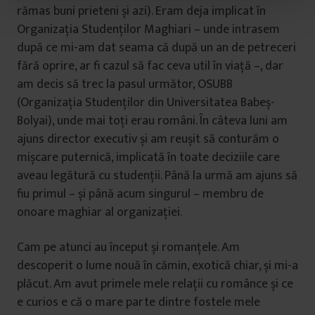
t
rămas buni prieteni și azi). Eram deja implicat în
u
Organizația Studenților Maghiari – unde intrasem
l
după ce mi-am dat seama că după un an de petreceri
u
fără oprire, ar fi cazul să fac ceva util în viață –, dar
i
am decis să trec la pasul următor, OSUBB
(Organizația Studenților din Universitatea Babeș-
Bolyai), unde mai toți erau români. În câteva luni am
ajuns director executiv și am reușit să conturăm o
mișcare puternică, implicată în toate deciziile care
aveau legătură cu studenții. Până la urmă am ajuns să
fiu primul – și până acum singurul – membru de
onoare maghiar al organizației.
Cam pe atunci au început și romanțele. Am
descoperit o lume nouă în cămin, exotică chiar, și mi-a
plăcut. Am avut primele mele relații cu românce și ce
e curios e că o mare parte dintre fostele mele