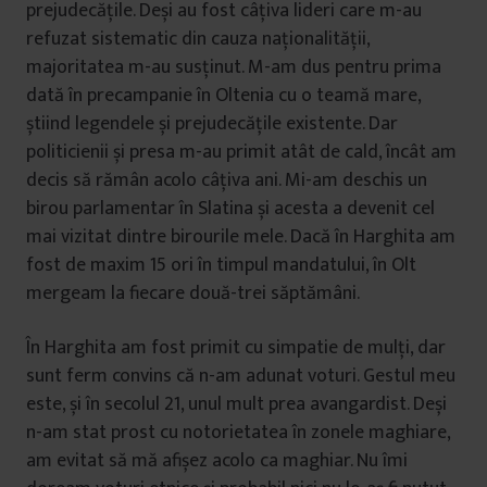
prejudecățile. Deși au fost câțiva lideri care m-au
refuzat sistematic din cauza naționalității,
majoritatea m-au susținut. M-am dus pentru prima
dată în precampanie în Oltenia cu o teamă mare,
știind legendele și prejudecățile existente. Dar
politicienii și presa m-au primit atât de cald, încât am
decis să rămân acolo câțiva ani. Mi-am deschis un
birou parlamentar în Slatina și acesta a devenit cel
mai vizitat dintre birourile mele. Dacă în Harghita am
fost de maxim 15 ori în timpul mandatului, în Olt
mergeam la fiecare două-trei săptămâni.
În Harghita am fost primit cu simpatie de mulți, dar
sunt ferm convins că n-am adunat voturi. Gestul meu
este, și în secolul 21, unul mult prea avangardist. Deși
n-am stat prost cu notorietatea în zonele maghiare,
am evitat să mă afișez acolo ca maghiar. Nu îmi