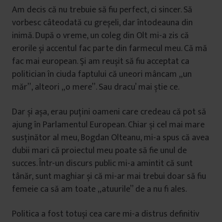
Am decis că nu trebuie să fiu perfect, ci sincer. Să
vorbesc câteodată cu greșeli, dar întodeauna din
inimă. După o vreme, un coleg din Olt mi-a zis că
erorile și accentul fac parte din farmecul meu. Că mă
fac mai european. Şi am reușit să fiu acceptat ca
politician în ciuda faptului că uneori mâncam „un
măr”, alteori „o mere”. Sau dracu’ mai știe ce.
Dar și așa, erau puțini oameni care credeau că pot să
ajung în Parlamentul European. Chiar și cel mai mare
susținător al meu, Bogdan Olteanu, mi-a spus că avea
dubii mari că proiectul meu poate să fie unul de
succes. Într-un discurs public mi-a amintit că sunt
tânăr, sunt maghiar și că mi-ar mai trebui doar să fiu
femeie ca să am toate „atuurile” de a nu fi ales.
Politica a fost totuși cea care mi-a distrus definitiv