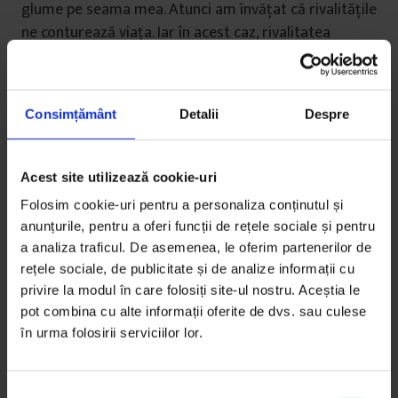
glume pe seama mea. Atunci am învățat că rivalitățile
ne conturează viața. Iar în acest caz, rivalitatea
femeie-bărbat era mai presus de cea dintre român și
maghiar.
Consimțământ
Detalii
Despre
Acest site utilizează cookie-uri
Realitatea m-a lovit în față când am ajuns la
Folosim cookie-uri pentru a personaliza conținutul și
facultate în Cluj. Într-un oraș unde Funar a putut să
anunțurile, pentru a oferi funcții de rețele sociale și pentru
aibă trei mandate la rând, atmosfera nu era peste
a analiza traficul. De asemenea, le oferim partenerilor de
tot prietenoasă. Deși între studenți și în majoritatea
rețele sociale, de publicitate și de analize informații cu
unităților academice nu întâmpinam deloc probleme,
privire la modul în care folosiți site-ul nostru. Aceștia le
prin oraș m-am confruntat cu tot soiul de oameni,
pot combina cu alte informații oferite de dvs. sau culese
unii mai bădărani, alții mai finuți. În prima săptămână
în urma folosirii serviciilor lor.
acolo, un taximetrist ne-a zis că dacă vorbim
maghiară în mașina lui, să coborâm, că nu ne duce
S