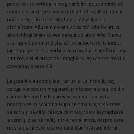
peste tot se vorbea în maghiară. Îmi aduc aminte că
odată am auzit pe cineva vorbind într-o altă limbă la
noi în oraș și l-am întrebat dacă dânsul e din
străinătate. Aflasem recent că există alte locuri, cu
alte limbi și eram curios dânsul de unde vine. Mama
s-a rușinat pentru că știa că tovarășul e de la județ,
iar limba pe care o vorbea era româna. Spre fericirea
tuturor, nici el nu vorbea maghiară, așa că s-a creat o
conversație paralelă.
La școală s-au complicat lucrurile. La început, toți
colegii vorbeau în maghiară, profesoara era și ea din
rândurile noastre. Nu prevestea nimic că viața
noastră se va schimba. După ce am învățat să citesc,
să scriu și să cânt câteva cântece, toate în maghiară,
a venit și ziua să învăț într-o nouă limbă, despre care
mi s-a zis că este cea română. Dar învățam într-un