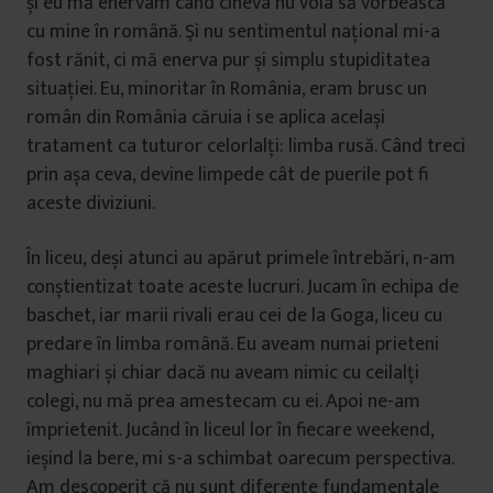
și eu mă enervam când cineva nu voia să vorbească
cu mine în română. Şi nu sentimentul național mi-a
fost rănit, ci mă enerva pur și simplu stupiditatea
situației. Eu, minoritar în România, eram brusc un
român din România căruia i se aplica același
tratament ca tuturor celorlalți: limba rusă. Când treci
prin așa ceva, devine limpede cât de puerile pot fi
aceste diviziuni.
În liceu, deși atunci au apărut primele întrebări, n-am
conștientizat toate aceste lucruri. Jucam în echipa de
baschet, iar marii rivali erau cei de la Goga, liceu cu
predare în limba română. Eu aveam numai prieteni
maghiari și chiar dacă nu aveam nimic cu ceilalți
colegi, nu mă prea amestecam cu ei. Apoi ne-am
împrietenit. Jucând în liceul lor în fiecare weekend,
ieșind la bere, mi s-a schimbat oarecum perspectiva.
Am descoperit că nu sunt diferențe fundamentale