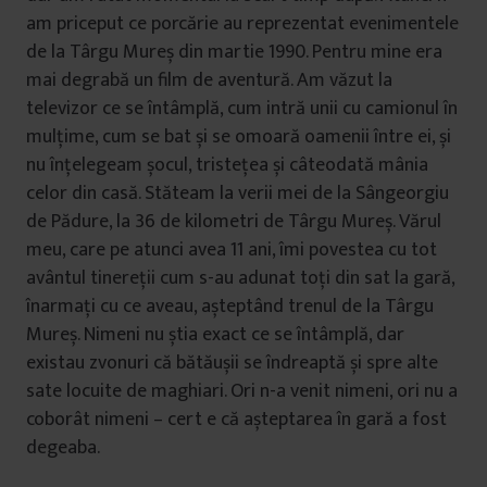
am priceput ce porcărie au reprezentat evenimentele
de la Târgu Mureș din martie 1990. Pentru mine era
mai degrabă un film de aventură. Am văzut la
televizor ce se întâmplă, cum intră unii cu camionul în
mulțime, cum se bat și se omoară oamenii între ei, și
nu înțelegeam șocul, tristețea și câteodată mânia
celor din casă. Stăteam la verii mei de la Sângeorgiu
de Pădure, la 36 de kilometri de Târgu Mureș. Vărul
meu, care pe atunci avea 11 ani, îmi povestea cu tot
avântul tinereții cum s-au adunat toți din sat la gară,
înarmați cu ce aveau, așteptând trenul de la Târgu
Mureș. Nimeni nu știa exact ce se întâmplă, dar
existau zvonuri că bătăușii se îndreaptă și spre alte
sate locuite de maghiari. Ori n-a venit nimeni, ori nu a
coborât nimeni – cert e că așteptarea în gară a fost
degeaba.