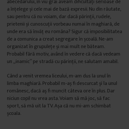
abecedarului, în viu grai aveam dificultăți serioase de
a înțelege și cele mai de bază expresii. Nu din răutate,
sau pentru că nu voiam, dar dacă părinții, rudele,
prietenii și cunoscuții vorbeau numai în maghiară, de
unde era să învăț eu româna? Sigur că imposibilitatea
de a comunica a creat segregare în școală. Ne-am
organizat în grupulețe și mai mult ne băteam.
Probabil fără motiv, având în vedere că dacă vedeam
un „inamic” pe stradă cu părinții, ne salutam amabil.
Când a venit vremea liceului, m-am dus la unul în
limba maghiară. Probabil m-aș fi descurcat și la unul
românesc, dacă aș fi muncit câteva ore în plus. Dar
niciun copil nu vrea asta. Voiam să mă joc, să fac
sport, să mă uit la TV. Așa că nu mi-am schimbat
școala.