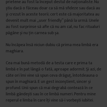
prietene au fost la început destul de naționaliste. Nu
știu dacă o făceau doar ca să mă sfideze sau dacă au
și crezut în aceste teorii; cert este că majoritatea au
devenit mult mai „user friendly” până la urmă. Unele
au fost surprinse să afle că nu am cal, nu fac ritualuri
păgâne și nu țin carnea sub șa.
Nu încăpea însă niciun dubiu că prima mea limbă era
maghiara.
Cea mai bună metodă de a testa care e prima ta
limbă e în pat lângă o fată, aproape adormit. Şi azi, de
câte ori îmi vine să spun ceva drăguț, întotdeauna o
spun în maghiară. E un gest inconștient, sincer și
profund. Unii spun că mai degrabă contează în ce
limbă gândești sau în ce limbă numeri. Pentru mine
reperul e limba în care îți vine să-i vorbești iubitei.