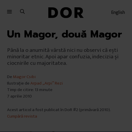
Sari
Sari
la
la
English
meniu
conținut
Un Magor, două Magor
Până la o anumită vârstă nici nu observi că ești
minoritar etnic. Apoi apar confuzia, indecizia și
ciocnirile cu majoritatea.
De
Magor Csibi
Ilustrație de
Arpad „Arpi” Rezi
Timp de citire: 13 minute
7 aprilie 2010
Acest articol a fost publicat în DoR #2 (primăvară 2010).
Cumpără revista