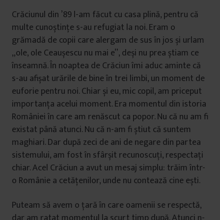
Crăciunul din ’89 l-am făcut cu casa plină, pentru că
multe cunoștințe s-au refugiat la noi. Eram o
grămadă de copii care alergam de sus în jos și urlam
„ole, ole Ceaușescu nu mai e”, deși nu prea știam ce
înseamnă. În noaptea de Crăciun îmi aduc aminte că
s-au afișat urările de bine în trei limbi, un moment de
euforie pentru noi. Chiar și eu, mic copil, am priceput
importanța acelui moment. Era momentul din istoria
României în care am renăscut ca popor. Nu că nu am fi
existat până atunci. Nu că n-am fi știut că suntem
maghiari. Dar după zeci de ani de negare din partea
sistemului, am fost în sfârșit recunoscuți, respectați
chiar. Acel Crăciun a avut un mesaj simplu: trăim într-
o Românie a cetățenilor, unde nu contează cine ești.
Puteam să avem o țară în care oamenii se respectă,
dar am ratat momentul la scurt timp după. Atunci n-