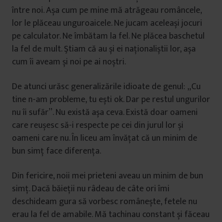
între noi. Așa cum pe mine mă atrăgeau româncele,
lor le plăceau unguroaicele. Ne jucam aceleași jocuri
pe calculator. Ne îmbătam la fel. Ne plăcea baschetul
la fel de mult. Ştiam că au și ei naționaliștii lor, așa
cum îi aveam și noi pe ai noștri.
De atunci urăsc generalizările idioate de genul: „Cu
tine n-am probleme, tu ești ok. Dar pe restul ungurilor
nu îi sufăr”. Nu există așa ceva. Există doar oameni
care reușesc să-i respecte pe cei din jurul lor și
oameni care nu. În liceu am învățat că un minim de
bun simț face diferența.
Din fericire, noii mei prieteni aveau un minim de bun
simț. Dacă băieții nu râdeau de câte ori îmi
deschideam gura să vorbesc românește, fetele nu
erau la fel de amabile. Mă tachinau constant și făceau