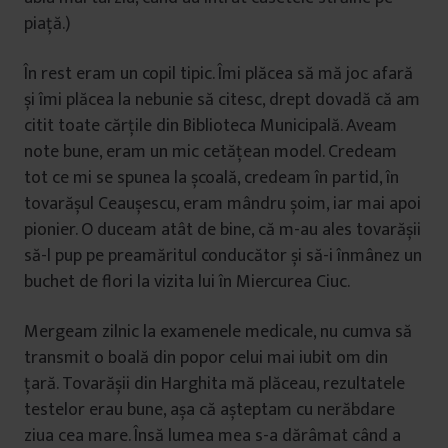
piață.)
În rest eram un copil tipic. Îmi plăcea să mă joc afară
și îmi plăcea la nebunie să citesc, drept dovadă că am
citit toate cărțile din Biblioteca Municipală. Aveam
note bune, eram un mic cetățean model. Credeam
tot ce mi se spunea la școală, credeam în partid, în
tovarășul Ceaușescu, eram mândru șoim, iar mai apoi
pionier. O duceam atât de bine, că m-au ales tovarășii
să-l pup pe preamăritul conducător și să-i înmânez un
buchet de flori la vizita lui în Miercurea Ciuc.
Mergeam zilnic la examenele medicale, nu cumva să
transmit o boală din popor celui mai iubit om din
țară. Tovarășii din Harghita mă plăceau, rezultatele
testelor erau bune, așa că așteptam cu nerăbdare
ziua cea mare. Însă lumea mea s-a dărâmat când a