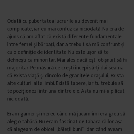
Odată cu pubertatea lucrurile au devenit mai
complicate, iar eu mai confuz ca niciodată. Nu era de
ajuns că am aflat că există diferențe fundamentale
între femei și bărbați, dar a trebuit să mă confrunt și
cu o definiție de identitate. Nu este ușor să te
definești ca minoritar. Mai ales dacă ești obișnuit să fii
majoritar. Pe măsură ce crești începi să-ți dai seama
că există viață și dincolo de granițele orașului, există
alte culturi, alte limbi. Există tabere, iar tu trebuie să
te poziționezi într-una dintre ele. Asta nu mi-a plăcut
niciodată.
Eram gamer și mereu când mă jucam îmi era greu să
aleg o tabără. Nu eram fascinat de tabăra răilor așa
că alegeam de obicei „băieții buni”, dar când aveam