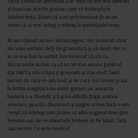
făcut cadou un abecedar. Dar deja nu mă mai speriau
și frustrau aceste gesturi cum se întâmpla în
adolescență. Ştiam că sunt prietenoase. Erau un
semn că ai mei colegi credeau în potențialul meu.
M-am chinuit să nu-i dezamăgesc. Am încercat chiar
să reiau vechile cărți de gramatică și să devin din ce
în ce mai bun la vorbit. Am încercat să vin cu
discursurile scrise, ca să nu se mai amuze publicul,
dar hârtia mă crispa și greșeam și mai mult. Sunt
lucruri de care m-am lovit și de care mă lovesc și azi.
În limba maghiară nu avem genuri, iar această
barieră s-a dovedit a fi prea dificilă. După atâtea
emisiuni, apariții, discursuri și pagini scrise, încă n-am
reușit să înțeleg cum poate să aibă organul meu gen
feminin sau de ce obiectele trebuie să fie băiat, fată
sau neutre. Ce este neutru?