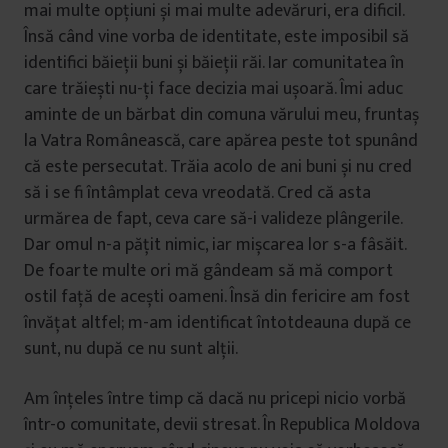
mai multe opțiuni și mai multe adevăruri, era dificil.
Însă când vine vorba de identitate, este imposibil să
identifici băieții buni și băieții răi. Iar comunitatea în
care trăiești nu-ți face decizia mai ușoară. Îmi aduc
aminte de un bărbat din comuna vărului meu, fruntaș
la Vatra Românească, care apărea peste tot spunând
că este persecutat. Trăia acolo de ani buni și nu cred
să i se fi întâmplat ceva vreodată. Cred că asta
urmărea de fapt, ceva care să-i valideze plângerile.
Dar omul n-a pățit nimic, iar mișcarea lor s-a fâsăit.
De foarte multe ori mă gândeam să mă comport
ostil față de acești oameni. Însă din fericire am fost
învățat altfel; m-am identificat întotdeauna după ce
sunt, nu după ce nu sunt alții.
Am înțeles între timp că dacă nu pricepi nicio vorbă
într-o comunitate, devii stresat. În Republica Moldova