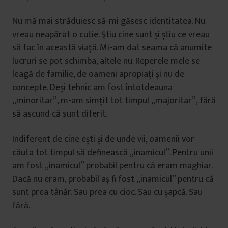
Nu mă mai străduiesc să-mi găsesc identitatea. Nu
vreau neapărat o cutie. Ştiu cine sunt și știu ce vreau
să fac în această viață. Mi-am dat seama că anumite
lucruri se pot schimba, altele nu. Reperele mele se
leagă de familie, de oameni apropiați și nu de
concepte. Deși tehnic am fost întotdeauna
„minoritar”, m-am simțit tot timpul „majoritar”, fără
să ascund că sunt diferit.
Indiferent de cine ești și de unde vii, oamenii vor
căuta tot timpul să definească „inamicul”. Pentru unii
am fost „inamicul” probabil pentru că eram maghiar.
Dacă nu eram, probabil aș fi fost „inamicul” pentru că
sunt prea tânăr. Sau prea cu cioc. Sau cu șapcă. Sau
fără.