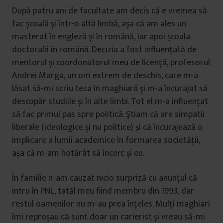
După patru ani de facultate am decis că e vremea să
fac școală și într-o altă limbă, așa că am ales un
masterat în engleză și în română, iar apoi școala
doctorală în română. Decizia a fost influențată de
mentorul și coordonatorul meu de licență, profesorul
Andrei Marga, un om extrem de deschis, care m-a
lăsat să-mi scriu teza în maghiară și m-a încurajat să
descopăr studiile și în alte limbi. Tot el m-a influențat
să fac primul pas spre politică. Ştiam că are simpatii
liberale (ideologice și nu politice) și că încurajează o
implicare a lumii academice în formarea societății,
așa că m-am hotărât să încerc și eu.
În familie n-am cauzat nicio surpriză cu anunțul că
intru în PNL, tatăl meu fiind membru din 1993, dar
restul oamenilor nu m-au prea înțeles. Mulți maghiari
îmi reproșau că sunt doar un carierist și vreau să-mi