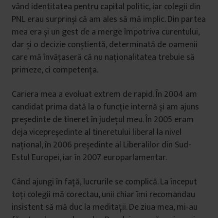
vând identitatea pentru capital politic, iar colegii din
PNL erau surprinși că am ales să mă implic. Din partea
mea era și un gest de a merge împotriva curentului,
dar și o decizie conștientă, determinată de oamenii
care mă învățaseră că nu naționalitatea trebuie să
primeze, ci competența.
Cariera mea a evoluat extrem de rapid. În 2004 am
candidat prima dată la o funcție internă și am ajuns
președinte de tineret în județul meu. În 2005 eram
deja vicepreședinte al tineretului liberal la nivel
național, în 2006 președinte al Liberalilor din Sud-
Estul Europei, iar în 2007 europarlamentar.
Când ajungi în față, lucrurile se complică. La început
toți colegii mă corectau, unii chiar îmi recomandau
insistent să mă duc la meditații. De ziua mea, mi-au