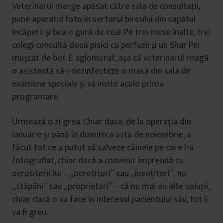
Veterinarul merge apăsat către sala de consultații,
pune aparatul foto în sertarul biroului din capătul
încăperii și bea o gură de ceai. Pe trei mese înalte, trei
colegi consultă două pisici cu perfuzii și un Shar Pei
mușcat de bot. E aglomerat, așa că veterinarul roagă
o asistentă să-i dezinfecteze o masă din sala de
examene speciale și să invite acolo prima
programare.
Urmează o zi grea. Chiar dacă, de la operația din
ianuarie și până în duminica asta de noiembrie, a
făcut tot ce a putut să salveze câinele pe care l-a
fotografiat, chiar dacă a convenit împreună cu
ocrotitorii lui – „ocrotitori” sau „însoțitori”, nu
„stăpâni” sau „proprietari” – că nu mai au alte soluții,
chiar dacă o va face în interesul pacientului său, tot îi
va fi greu.