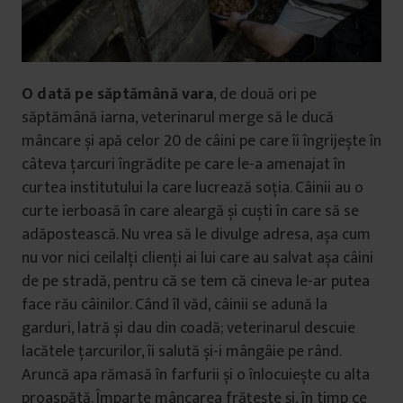
O dată pe săptămână vara
, de două ori pe
săptămână iarna, veterinarul merge să le ducă
mâncare și apă celor 20 de câini pe care îi îngrijește în
câteva țarcuri îngrădite pe care le-a amenajat în
curtea institutului la care lucrează soția. Câinii au o
curte ierboasă în care aleargă și cuști în care să se
adăpostească. Nu vrea să le divulge adresa, așa cum
nu vor nici ceilalți clienți ai lui care au salvat așa câini
de pe stradă, pentru că se tem că cineva le-ar putea
face rău câinilor. Când îl văd, câinii se adună la
garduri, latră și dau din coadă; veterinarul descuie
lacătele țarcurilor, îi salută și-i mângâie pe rând.
Aruncă apa rămasă în farfurii și o înlocuiește cu alta
proaspătă. Împarte mâncarea frățește și, în timp ce