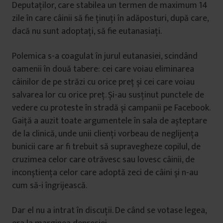
Deputaților, care stabilea un termen de maximum 14
zile în care câinii să fie ținuți în adăposturi, după care,
dacă nu sunt adoptați, să fie eutanasiați.
Polemica s-a coagulat în jurul eutanasiei, scindând
oamenii în două tabere: cei care voiau eliminarea
câinilor de pe străzi cu orice preț și cei care voiau
salvarea lor cu orice preț. Și-au susținut punctele de
vedere cu proteste în stradă și campanii pe Facebook.
Gaiță a auzit toate argumentele în sala de așteptare
de la clinică, unde unii clienți vorbeau de neglijența
bunicii care ar fi trebuit să supravegheze copilul, de
cruzimea celor care otrăvesc sau lovesc câinii, de
inconștiența celor care adoptă zeci de câini și n-au
cum să-i îngrijească.
Dar el nu a intrat în discuții. De când se votase legea,