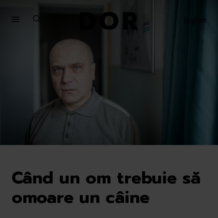
Sari
Sari
la
la
English
meniu
conținut
Când un om trebuie să
omoare un câine