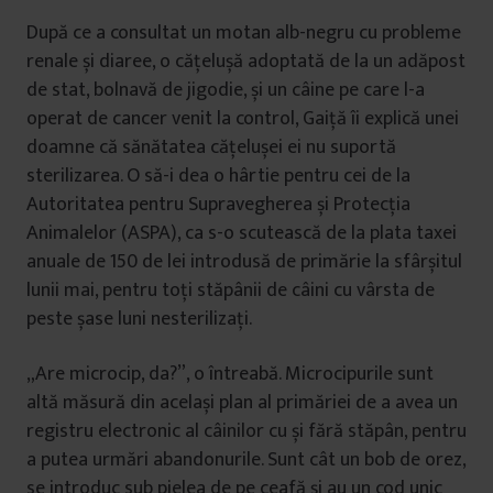
După ce a consultat un motan alb-negru cu probleme
renale și diaree, o cățelușă adoptată de la un adăpost
de stat, bolnavă de jigodie, și un câine pe care l-a
operat de cancer venit la control, Gaiță îi explică unei
doamne că sănătatea cățelușei ei nu suportă
sterilizarea. O să-i dea o hârtie pentru cei de la
Autoritatea pentru Supravegherea și Protecția
Animalelor (ASPA), ca s-o scutească de la plata taxei
anuale de 150 de lei introdusă de primărie la sfârșitul
lunii mai, pentru toți stăpânii de câini cu vârsta de
peste șase luni nesterilizați.
„Are microcip, da?”, o întreabă. Microcipurile sunt
altă măsură din același plan al primăriei de a avea un
registru electronic al câinilor cu și fără stăpân, pentru
a putea urmări abandonurile. Sunt cât un bob de orez,
se introduc sub pielea de pe ceafă și au un cod unic