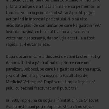
medicilor, veniți din domeniul zootehniei alimentare
și fără tradiție de a trata animalele ca pe membri ai
familiei, voiau în primul rând să facă profit, puțini
acționând în interesul pacientului. N-o să uite
niciodată puiul de comunitar pe care l-a găsit în 1997
lovit de mașină, cu bazinul fracturat, l-a dus la
veterinar cu speranță, dar soluția acestuia a fost
rapidă: să-l eutanasieze.
După doi ani în care a dus zeci de câini la sterilizat și
deparazitat și a păstrat patru, printre care unul
paralizat, Bobocel, pe care l-a găsit cu coloana ruptă,
și-a dat demisia și s-a înscris la Facultatea de
Medicină Veterinară. După scurt timp, a înțeles că
puiul cu bazinul fracturat ar fi putut trăi.
În 1999, împreună cu soția a înființat clinica Ortovet.
Aveau niște bani puși deoparte, știau că nu se vor