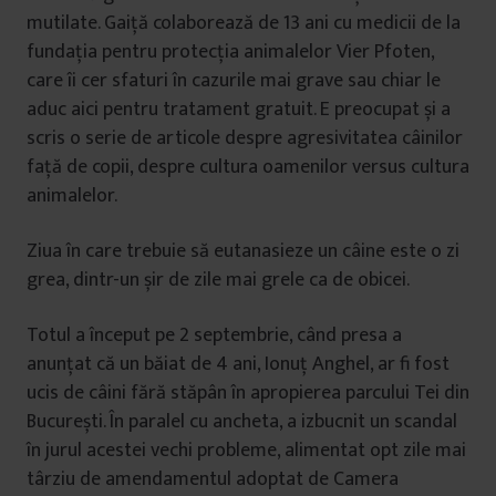
mutilate. Gaiță colaborează de 13 ani cu medicii de la
fundația pentru protecția animalelor Vier Pfoten,
care îi cer sfaturi în cazurile mai grave sau chiar le
aduc aici pentru tratament gratuit. E preocupat și a
scris o serie de articole despre agresivitatea câinilor
față de copii, despre cultura oamenilor versus cultura
animalelor.
Ziua în care trebuie să eutanasieze un câine este o zi
grea, dintr-un șir de zile mai grele ca de obicei.
Totul a început pe 2 septembrie, când presa a
anunțat că un băiat de 4 ani, Ionuț Anghel, ar fi fost
ucis de câini fără stăpân în apropierea parcului Tei din
București. În paralel cu ancheta, a izbucnit un scandal
în jurul acestei vechi probleme, alimentat opt zile mai
târziu de amendamentul adoptat de Camera