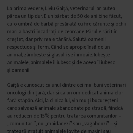
La prima vedere, Liviu Gaiță, veterinarul, ar putea
părea un tip dur. E un bărbat de 50 de ani bine făcut,
cu-o umbră de barbă presărată cu fire cărunte și ochii
mari albaștri încadrați de cearcăne. Părul e rărit în
creștet, dar privirea e tânără. Salută oamenii
respectuos și ferm. Când se apropie însă de un
animal, zâmbește și glasul i se înmoaie. Iubește
animalele, animalele îl iubesc și de aceea îl iubesc
și oamenii.
Gaiță e cunoscut ca unul dintre cei mai buni veterinari
oncologi din țară, dar și ca un om dedicat animalelor
fără stăpân. Aici, la clinica lui, vin mulți bucureșteni
care salvează animale abandonate pe stradă, fiindcă
au reduceri de 15% pentru tratarea comunitarilor –
„comunitari”, nu „maidanezi” sau „vagabonzi” – și
tratează gratuit animalele lovite de mașini sau