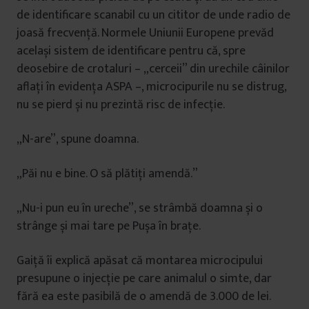
de identificare scanabil cu un cititor de unde radio de
joasă frecvență. Normele Uniunii Europene prevăd
același sistem de identificare pentru că, spre
deosebire de crotaluri – „cerceii” din urechile câinilor
aflați în evidența ASPA –, microcipurile nu se distrug,
nu se pierd și nu prezintă risc de infecție.
„N-are”, spune doamna.
„Păi nu e bine. O să plătiți amendă.”
„Nu-i pun eu în ureche”, se strâmbă doamna și o
strânge și mai tare pe Pușa în brațe.
Gaiță îi explică apăsat că montarea microcipului
presupune o injecție pe care animalul o simte, dar
fără ea este pasibilă de o amendă de 3.000 de lei.