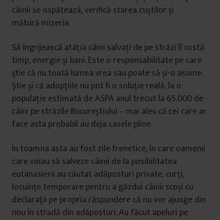
câinii se ospătează, verifică starea cuștilor și
mătură mizeria.
Să îngrijească atâția câini salvați de pe străzi îl costă
timp, energie și bani. Este o responsabilitate pe care
știe că nu toată lumea vrea sau poate să și-o asume.
Știe și că adopțiile nu pot fi o soluție reală, la o
populație estimată de ASPA anul trecut la 65.000 de
câini pe străzile Bucureștiului – mai ales că cei care ar
face asta probabil au deja casele pline.
În toamna asta au fost zile frenetice, în care oamenii
care voiau să salveze câinii de la posibilitatea
eutanasierii au căutat adăposturi private, curți,
locuințe temporare pentru a găzdui câinii scoși cu
declarații pe propria răspundere că nu vor ajunge din
nou în stradă din adăposturi. Au făcut apeluri pe