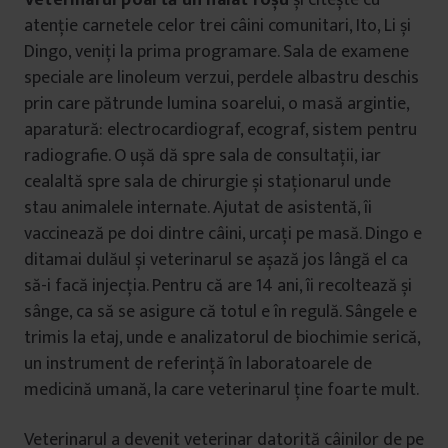
Veterinarul poartă un halat roșu
și citește cu
atenție carnetele celor trei câini comunitari, Ito, Li și
Dingo, veniți la prima programare. Sala de examene
speciale are linoleum verzui, perdele albastru deschis
prin care pătrunde lumina soarelui, o masă argintie,
aparatură: electrocardiograf, ecograf, sistem pentru
radiografie. O ușă dă spre sala de consultații, iar
cealaltă spre sala de chirurgie și staționarul unde
stau animalele internate. Ajutat de asistentă, îi
vaccinează pe doi dintre câini, urcați pe masă. Dingo e
ditamai dulăul și veterinarul se așază jos lângă el ca
să-i facă injecția. Pentru că are 14 ani, îi recoltează și
sânge, ca să se asigure că totul e în regulă. Sângele e
trimis la etaj, unde e analizatorul de biochimie serică,
un instrument de referință în laboratoarele de
medicină umană, la care veterinarul ține foarte mult.
Veterinarul a devenit veterinar datorită câinilor de pe