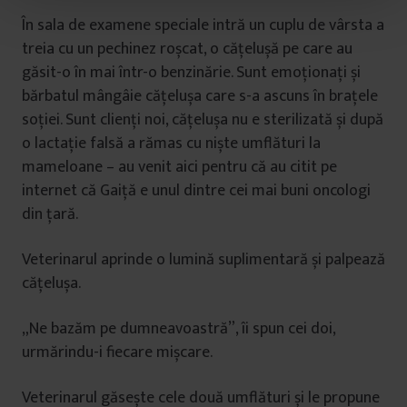
t
În sala de examene speciale intră un cuplu de vârsta a
u
treia cu un pechinez roșcat, o cățelușă pe care au
l
găsit-o în mai într-o benzinărie. Sunt emoționați și
u
i
bărbatul mângâie cățelușa care s-a ascuns în brațele
soției. Sunt clienți noi, cățelușa nu e sterilizată și după
o lactație falsă a rămas cu niște umflături la
mameloane – au venit aici pentru că au citit pe
internet că Gaiță e unul dintre cei mai buni oncologi
din țară.
Veterinarul aprinde o lumină suplimentară și palpează
cățelușa.
„Ne bazăm pe dumneavoastră”, îi spun cei doi,
urmărindu-i fiecare mișcare.
Veterinarul găsește cele două umflături și le propune