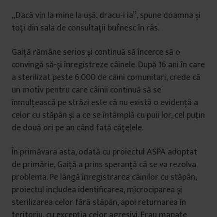
„Dacă vin la mine la ușă, dracu-i ia”, spune doamna și
toți din sala de consultații bufnesc în râs.
Gaiță rămâne serios și continuă să încerce să o
convingă să-și înregistreze câinele. După 16 ani în care
a sterilizat peste 6.000 de câini comunitari, crede că
un motiv pentru care câinii continuă să se
înmulțească pe străzi este că nu există o evidență a
celor cu stăpân și a ce se întâmplă cu puii lor, cel puțin
de două ori pe an când fată cățelele.
În primăvara asta, odată cu proiectul ASPA adoptat
de primărie, Gaiță a prins speranță că se va rezolva
problema. Pe lângă înregistrarea câinilor cu stăpân,
proiectul includea identificarea, microciparea și
sterilizarea celor fără stăpân, apoi returnarea în
teritoriu, cu excepția celor agresivi. Erau mapate