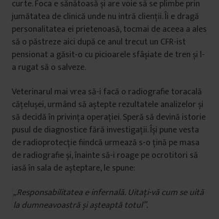
curte. Foca e sănătoasă și are voie să se plimbe prin
jumătatea de clinică unde nu intră clienții. Îi e dragă
personalitatea ei prietenoasă, tocmai de aceea a ales
să o păstreze aici după ce anul trecut un CFR-ist
pensionat a găsit-o cu picioarele sfâșiate de tren și l-
a rugat să o salveze.
Veterinarul mai vrea să-i facă o radiografie toracală
cățelușei, urmând să aștepte rezultatele analizelor și
să decidă în privința operației. Speră să devină istorie
pusul de diagnostice fără investigații. Își pune vesta
de radioprotecție fiindcă urmează s-o țină pe masa
de radiografie și, înainte să-i roage pe ocrotitori să
iasă în sala de așteptare, le spune:
„Responsabilitatea e infernală. Uitați-vă cum se uită
la dumneavoastră și așteaptă totul”.