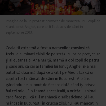
Imagine de la un protest provocat de moartea unui copil de
4 ani, Ionuț Anghel, care ar fi fost ucis de câini în
septembrie 2013.
Cealaltă extremă a fost a oamenilor convinși că
trebuie eliminați câinii de pe străzi cu orice preț, chiar
și al eutanasiei. Ana Măiță, mamă a doi copii de patru
și șase ani, ca cei ai familiei lui Ionuț Anghel, n-a mai
putut să doarmă după ce a citit pe Mediafax că un
copil a fost mâncat de câini în București. A plâns,
gândindu-se la Ionuț de fiecare dată când își privea
fiul cel mic. „E o teamă ancestrală, a oricărui animal
care face pui, că ți-l mănâncă o sălbăticiune. Și l-au
mâncat în București, în crucea zilei, nu l-au mâncat în