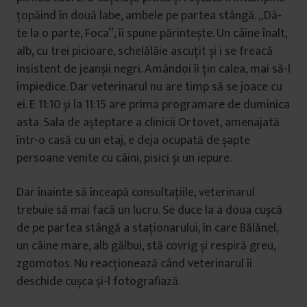
țopăind în două labe, ambele pe partea stângă. „Dă-
te la o parte, Foca”, îi spune părintește. Un câine înalt,
alb, cu trei picioare, schelălăie ascuțit și i se freacă
insistent de jeanșii negri. Amândoi îi țin calea, mai să-l
împiedice. Dar veterinarul nu are timp să se joace cu
ei. E 11:10 și la 11:15 are prima programare de duminica
asta. Sala de așteptare a clinicii Ortovet, amenajată
într-o casă cu un etaj, e deja ocupată de șapte
persoane venite cu câini, pisici și un iepure.
Dar înainte să înceapă consultațiile, veterinarul
trebuie să mai facă un lucru. Se duce la a doua cușcă
de pe partea stângă a staționarului, în care Bălănel,
un câine mare, alb gălbui, stă covrig și respiră greu,
zgomotos. Nu reacționează când veterinarul îi
deschide cușca și-l fotografiază.