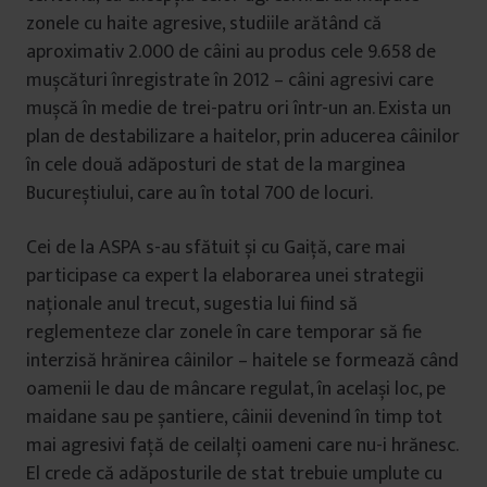
zonele cu haite agresive, studiile arătând că
aproximativ 2.000 de câini au produs cele 9.658 de
mușcături înregistrate în 2012 – câini agresivi care
mușcă în medie de trei-patru ori într-un an. Exista un
plan de destabilizare a haitelor, prin aducerea câinilor
în cele două adăposturi de stat de la marginea
Bucureștiului, care au în total 700 de locuri.
Cei de la ASPA s-au sfătuit și cu Gaiță, care mai
participase ca expert la elaborarea unei strategii
naționale anul trecut, sugestia lui fiind să
reglementeze clar zonele în care temporar să fie
interzisă hrănirea câinilor – haitele se formează când
oamenii le dau de mâncare regulat, în același loc, pe
maidane sau pe șantiere, câinii devenind în timp tot
mai agresivi față de ceilalți oameni care nu-i hrănesc.
El crede că adăposturile de stat trebuie umplute cu