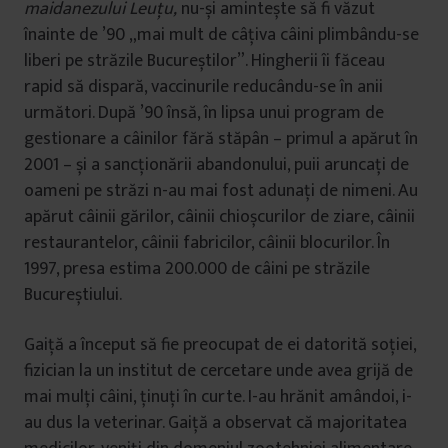
maidanezului Leuțu,
nu-și amintește să fi văzut
înainte de ’90 „mai mult de câțiva câini plimbându-se
liberi pe străzile Bucureștilor”. Hingherii îi făceau
rapid să dispară, vaccinurile reducându-se în anii
următori. După ’90 însă, în lipsa unui program de
gestionare a câinilor fără stăpân – primul a apărut în
2001 – și a sancționării abandonului, puii aruncați de
oameni pe străzi n-au mai fost adunați de nimeni. Au
apărut câinii gărilor, câinii chioșcurilor de ziare, câinii
restaurantelor, câinii fabricilor, câinii blocurilor. În
1997, presa estima 200.000 de câini pe străzile
Bucureștiului.
Gaiță a început să fie preocupat de ei datorită soției,
fizician la un institut de cercetare unde avea grijă de
mai mulți câini, ținuți în curte. I-au hrănit amândoi, i-
au dus la veterinar. Gaiță a observat că majoritatea