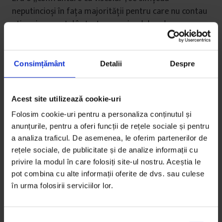
neputincioși în fața majorității pentru care nu contau
etica și respectul în tratarea animalelor, dar au
continuat fiindcă găsiseră o brumă de oameni cărora
le păsa. Până în 2005, când a absolvit facultatea, la 42
de ani, clinica lui era deja cunoscută printre îngrijitorii
Consimțământ
Detalii
Despre
comunitarilor și recomandată pe forumurile
iubitorilor de animale.
Acest site utilizează cookie-uri
Folosim cookie-uri pentru a personaliza conținutul și
anunțurile, pentru a oferi funcții de rețele sociale și pentru
a analiza traficul. De asemenea, le oferim partenerilor de
Pe la 13:00,
atenția sălii de așteptare tot mai
rețele sociale, de publicitate și de analize informații cu
aglomerate e acaparată de trei căței blănoși pe care
privire la modul în care folosiți site-ul nostru. Aceștia le
un cuplu i-a găsit într-o cutie aruncată în cartier. Vor
pot combina cu alte informații oferite de dvs. sau culese
în urma folosirii serviciilor lor.
să pună anunțuri online și să le găsească o casă, dar
mai întâi să se asigure că sunt sănătoși și să-i
vaccineze. Doar în ultima săptămână, 45 de pui de
S