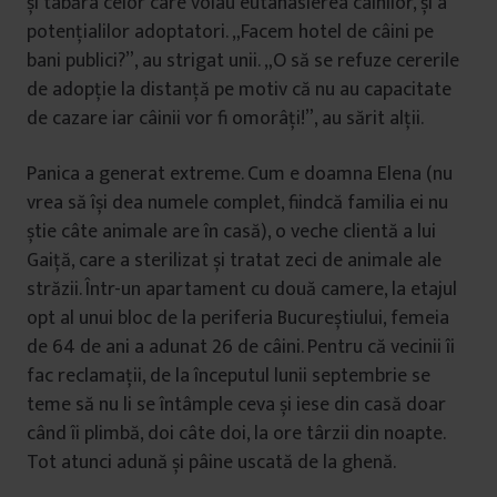
și tabăra celor care voiau eutanasierea câinilor, și a
potențialilor adoptatori. „Facem hotel de câini pe
bani publici?”, au strigat unii. „O să se refuze cererile
de adopție la distanță pe motiv că nu au capacitate
de cazare iar câinii vor fi omorâți!”, au sărit alții.
Panica a generat extreme. Cum e doamna Elena (nu
vrea să își dea numele complet, fiindcă familia ei nu
știe câte animale are în casă), o veche clientă a lui
Gaiță, care a sterilizat și tratat zeci de animale ale
străzii. Într-un apartament cu două camere, la etajul
opt al unui bloc de la periferia Bucureștiului, femeia
de 64 de ani a adunat 26 de câini. Pentru că vecinii îi
fac reclamații, de la începutul lunii septembrie se
teme să nu li se întâmple ceva și iese din casă doar
când îi plimbă, doi câte doi, la ore târzii din noapte.
Tot atunci adună și pâine uscată de la ghenă.