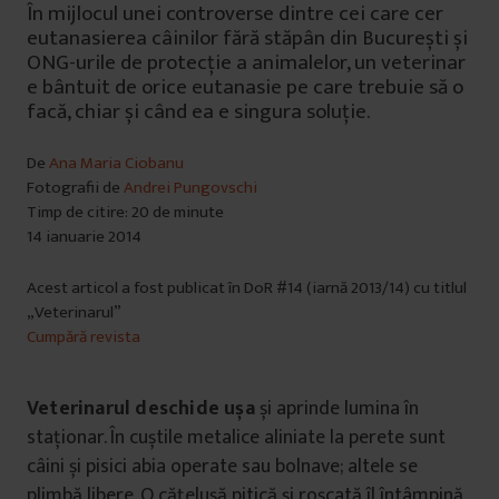
În mijlocul unei controverse dintre cei care cer
eutanasierea câinilor fără stăpân din București și
ONG-urile de protecție a animalelor, un veterinar
e bântuit de orice eutanasie pe care trebuie să o
facă, chiar și când ea e singura soluție.
De
Ana Maria Ciobanu
Fotografii de
Andrei Pungovschi
Timp de citire: 20 de minute
14 ianuarie 2014
Acest articol a fost publicat în DoR #14 (iarnă 2013/14) cu titlul
„Veterinarul”
Cumpără revista
Veterinarul deschide ușa
și aprinde lumina în
staționar. În cuștile metalice aliniate la perete sunt
câini și pisici abia operate sau bolnave; altele se
plimbă libere. O cățelușă pitică și roșcată îl întâmpină