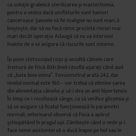
ca soluție grabnică sterilizarea și mastectomia,
pentru a vedea dacă umflăturile sunt tumori
canceroase. Șansele să fie maligne nu sunt mari, îi
liniștește, dar să nu facă nimic prezintă riscuri mai
mari decât operația. Adaugă că nu va interveni
înainte de a se asigura că riscurile sunt minime.
Își pune stetoscopul roșu și ascultă câinele care
tremură de frică. Bătrâneii răsuflă ușurați când aud
că „bate bine inima”. Tensiometrul arată 242, dar
nivelul normal este 160 – vor trebui să elimine sarea
din alimentația câinelui și să-i dea un anti hipertensiv.
În timp ce-i recoltează sânge, ca să verifice glicemia și
să se asigure că ficatul funcționează în parametri
normali, veterinarul observă că Foca a apărut
șchiopătând în pragul ușii. Zâmbește când o vede și-i
face semn asistentei să o ducă înapoi pe hol sau în