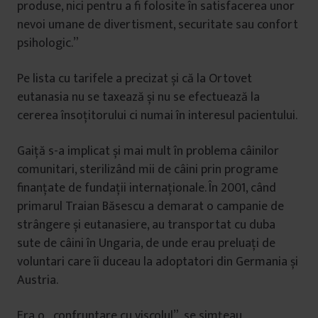
produse, nici pentru a fi folosite în satisfacerea unor
nevoi umane de divertisment, securitate sau confort
psihologic.”
Pe lista cu tarifele a precizat și că la Ortovet
eutanasia nu se taxează și nu se efectuează la
cererea însoțitorului ci numai în interesul pacientului.
Gaiță s-a implicat și mai mult în problema câinilor
comunitari, sterilizând mii de câini prin programe
finanțate de fundații internaționale. În 2001, când
primarul Traian Băsescu a demarat o campanie de
strângere și eutanasiere, au transportat cu duba
sute de câini în Ungaria, de unde erau preluați de
voluntari care îi duceau la adoptatori din Germania și
Austria.
Era o „confruntare cu viscolul”, se simțeau