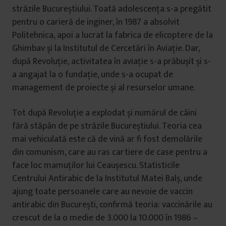
străzile Bucureștiului. Toată adolescența s-a pregătit
pentru o carieră de inginer, în 1987 a absolvit
Politehnica, apoi a lucrat la fabrica de elicoptere de la
Ghimbav și la Institutul de Cercetări în Aviație. Dar,
după Revoluție, activitatea în aviație s-a prăbușit și s-
a angajat la o fundație, unde s-a ocupat de
management de proiecte și al resurselor umane.
Tot după Revoluție a explodat și numărul de câini
fără stăpân de pe străzile Bucureștiului. Teoria cea
mai vehiculată este că de vină ar fi fost demolările
din comunism, care au ras cartiere de case pentru a
face loc mamuților lui Ceaușescu. Statisticile
Centrului Antirabic de la Institutul Matei Balș, unde
ajung toate persoanele care au nevoie de vaccin
antirabic din București, confirmă teoria: vaccinările au
crescut de la o medie de 3.000 la 10.000 în 1986 –