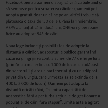
Facebook pentru oameni dispuși să vină cu buletinul și
să semneze pentru scoaterea câinilor (oamenii pot
adopta gratuit doar un câine pe an, altfel trebuie să
plătească o taxă de 150 de lei). Până la 1 noiembrie,
ASPA a anunțat că, în două luni, ONG-uri și persoane
fizice au adoptat 943 de câini.
Noua lege include și posibilitatea de adopție la
distanță a câinilor, adăposturile publice garantând
cazarea și îngrijirea contra sumei de 77 de lei pe lună
(primăria a mai extins cu 1.000 de locuri un adăpost
din sectorul 1 și are un parteneriat și cu un adăpost
privat din Giurgiu, care urmează să se extindă de la
400 la 2.000 de locuri). Oamenii pot adopta la
distanță oricâți câini, „în limita capacității de
adăpostire fără a perturba acțiunile de gestionare a
populației de câini fără stăpân”. Limita asta a agitat