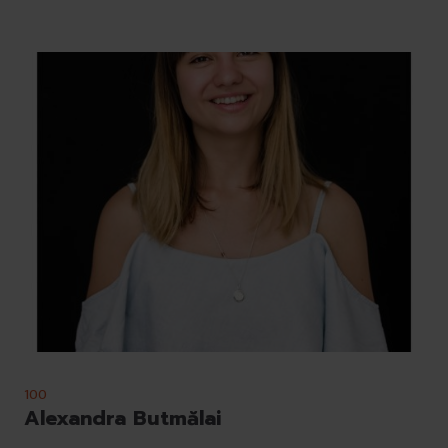
100
Alexandra Butmălai