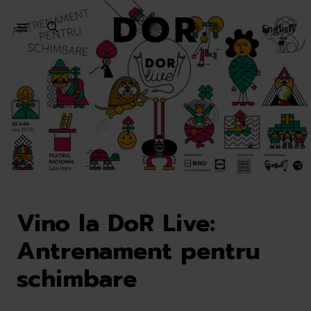
Sari
Sari
la
la
English
meniu
conținut
Vino la DoR Live:
Antrenament pentru
schimbare