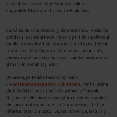
Ilustrațiile acestei ediții: Sorina Vazelina
Logo-ul DoR Live a fost creat de Paula Rusu
România de azi e divizată și demoralizată. Tensiunile
politice și sociale și modul în care partidele politice și
media le amplifică tind să acopere o altă realitate: în
toată această gălăgie, există oameni care insistă,
persistă și se încăpățânează să schimbe lucruri (mici
și mari) în comunitățile lor.
De aceea, pe 10 iulie facem împreună
un
Antrenament pentru Schimbare
. Pentru prima
dată, DoR Live se va ţine în Sala Mare a Teatrului
Național din București și pregătim un show complex,
de aproximativ două ore, cu 15 momente artistice
diferite: teatru, muzică live, scurtmetraje, lectură și