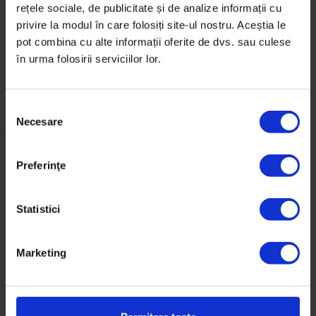
rețele sociale, de publicitate și de analize informații cu
beneficiarului finanțării.
privire la modul în care folosiți site-ul nostru. Aceștia le
pot combina cu alte informații oferite de dvs. sau culese
în urma folosirii serviciilor lor.
S
Necesare
e
l
e
Preferinţe
c
S-ar putea să-ți mai placă:
ț
i
Statistici
a
c
Marketing
o
n
s
i