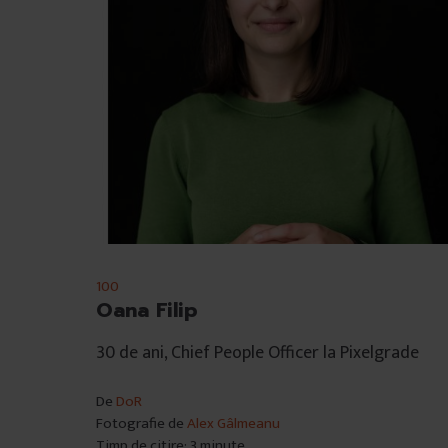
100
Oana Filip
30 de ani, Chief People Officer la Pixelgrade
De
DoR
Fotografie de
Alex Gâlmeanu
Timp de citire: 3 minute