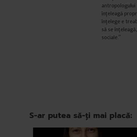
ț
antropologului 
ă
înțeleagă propri
m
înțelege e treab
â
să se înțeleagă,
n
sociale.”
t
u
l
u
i
S-ar putea să-ți mai placă: