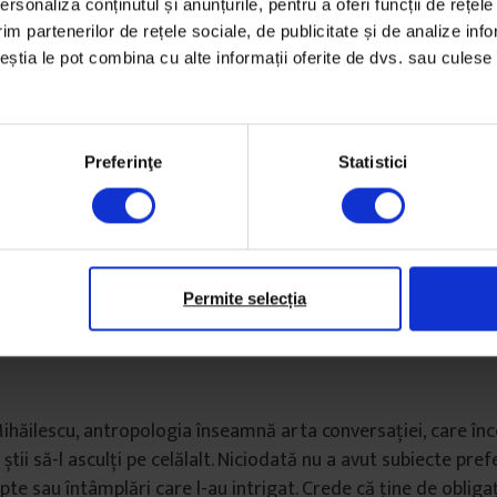
rsonaliza conținutul și anunțurile, pentru a oferi funcții de rețele
im partenerilor de rețele sociale, de publicitate și de analize info
ceștia le pot combina cu alte informații oferite de dvs. sau culese î
ă Mihăilescu
Preferinţe
Statistici
ropolog
Permite selecția
x Gâlmeanu
minute
Mihăilescu, antropologia înseamnă arta conversației, care în
 știi să-l asculți pe celălalt. Niciodată nu a avut subiecte pref
pte sau întâmplări care l-au intrigat. Crede că ține de oblig