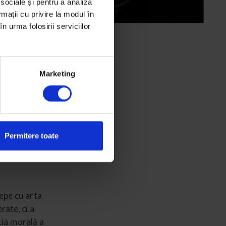
 sociale și pentru a analiza
rmații cu privire la modul în
n urma folosirii serviciilor
Marketing
Permitere toate
cepe cu arta
erate, ci a
ația morală a