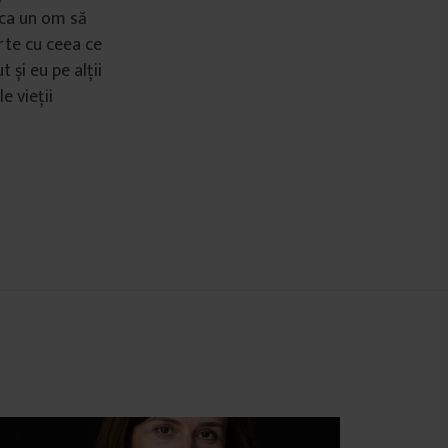
 ca un om să
arte cu ceea ce
 și eu pe alții
e vieții