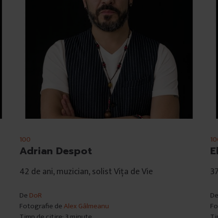
100
10
Adrian Despot
E
42 de ani, muzician, solist Vița de Vie
37
De
DoR
D
Fotografie de
Alex Gâlmeanu
Fo
Timp de citire: 3 minute
Ti