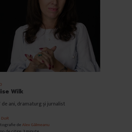
0
lise Wilk
 de ani, dramaturg și jurnalist
e
DoR
tografie de
Alex Gâlmeanu
mp de citire: 3 minute