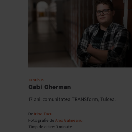
19 sub 19
Gabi Gherman
17 ani, comunitatea TRANSform, Tulcea.
De
Irina Tacu
Fotografie de
Alex Gâlmeanu
Timp de citire: 3 minute