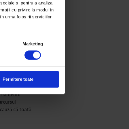
 sociale și pentru a analiza
e în 21 de orașe
rmații cu privire la modul în
n urma folosirii serviciilor
 de un bărbat
ă în rândul
ă se acționeze în
Marketing
fața Palatului
scentelor de zi
tului
Permitere toate
foarte
Parlamentul
arcursul
 cauză că toată