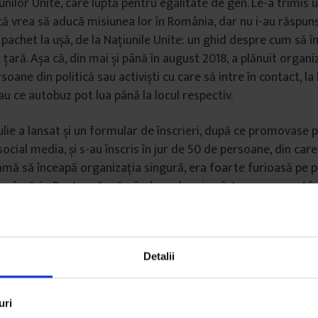
iunilor Unite, care luptă pentru egalitate de gen. Le-a trimis 
că vrea să aducă misiunea lor în România, dar nu i-au răspun
n pachet la ușă, de la Națiunile Unite: un ghid despre cum să î
în țară. Așa că, din mai și până în august 2018, a plănuit organi
soane din politică sau activiști cu care să intre în contact, la
au ce autobuz pot lua până la locul respectiv.
 iulie a lansat și un formular de înscrieri, după ce promovase 
ocial media, și s-au înscris în jur de 50 de persoane, din care
eamă să înceapă organizația singură, era foarte furioasă pe p
e ea însăși. „Pentru că mă gândeam la mine, într-un moment în 
ândesc la oricine altcineva. Și indiferent de fricile mele de 
m ignorat pentru că mi se părea important să mă gândesc la
de o astfel de cauză.”
Detalii
2018, de când a înființat organizația, echipa se întâlnește sâ
ele pe care le pregătesc: postere cu statistici legate de viol
uri
 le-au lipit în liceele din București, mijloace prin care se pot