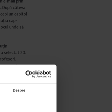
un e-mail prin
s. După câteva
ncepi un capitol
zația cap-
 locul unde să
puțin
 a selectat 20.
rofesori,
care ar fi
la momentul
 persoanele
Despre
mbăta și
ența împotriva
 implica