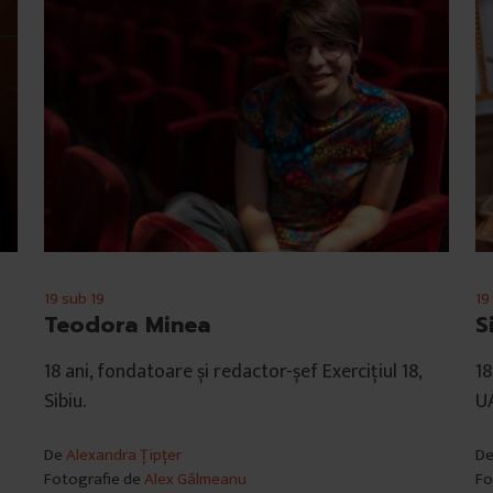
19 sub 19
19
Teodora Minea
S
18 ani, fondatoare și redactor-șef Exercițiul 18,
18
Sibiu.
UA
De
Alexandra Țipțer
D
Fotografie de
Alex Gâlmeanu
Fo