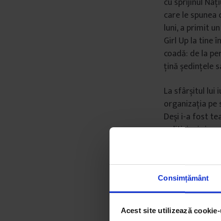
cu sprijinul Naț
care le spunea 
luni, a primit u
Girl Up la tine 
coadă: de la per
țină ședințele s
La sfârșitul lui
organizația pe s
Deși i-a fost t
politicieni și p
trebuit să mă g
respectiv, le-a
care au nevoie 
Consimțământ
Din septembrie 
discută proiect
Acest site utilizează cookie-
femeilor pe care