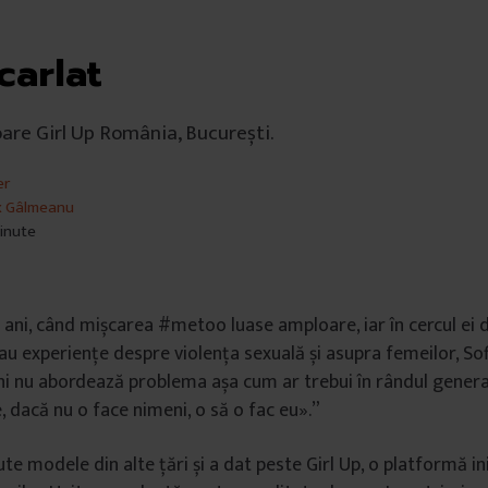
carlat
oare Girl Up România, București.
er
x Gâlmeanu
minute
 ani, când mișcarea #metoo luase amploare, iar în cercul ei d
au experiențe despre violența sexuală și asupra femeilor, Sof
 nu abordează problema așa cum ar trebui în rândul generaț
, dacă nu o face nimeni, o să o fac eu».”
te modele din alte țări și a dat peste Girl Up, o platformă ini