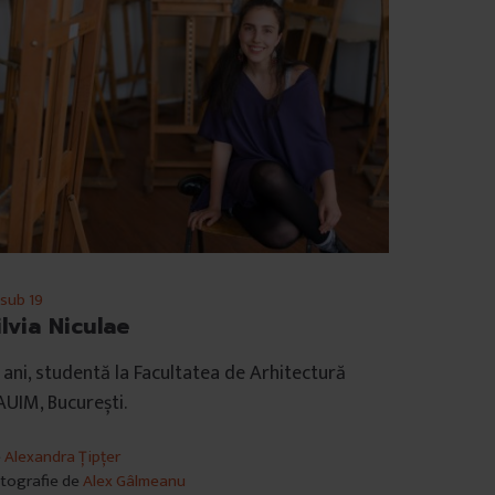
 sub 19
ilvia Niculae
 ani, studentă la Facultatea de Arhitectură
UIM, București.
e
Alexandra Țipțer
tografie de
Alex Gâlmeanu