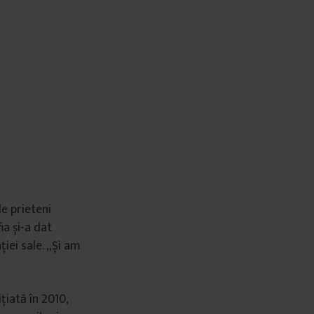
e prieteni
ia și-a dat
iei sale. „Și am
țiată în 2010,