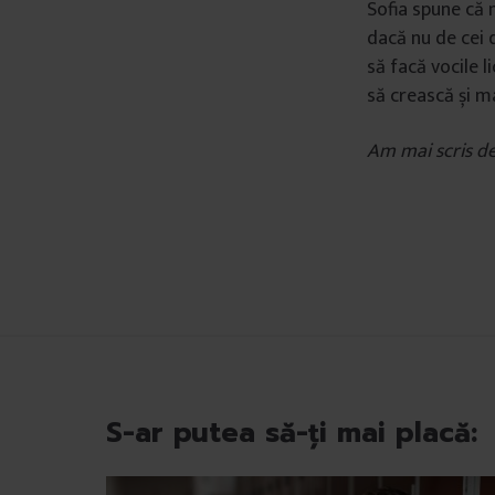
Sofia spune că 
ț
dacă nu de cei d
ă
să facă vocile l
m
să crească și ma
â
n
Am mai scris de
t
u
l
u
i
S-ar putea să-ți mai placă: