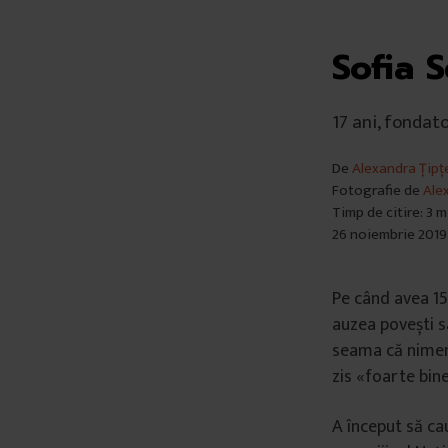
Sofia S
17 ani, fondat
De
Alexandra Țipț
Fotografie de
Ale
Timp de citire: 3 
26 noiembrie 2019
Pe când avea 15
auzea povești s
seama că nimeni
zis «foarte bine
A început să cau