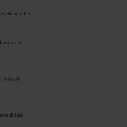
textele voastre
undamentale
 solistului
nsabilități.