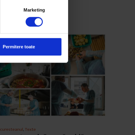
Marketing
Permitere toate
curesteanul
,
Texte