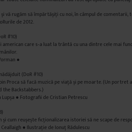
 și vă rugăm să împărtășiți cu noi, în câmpul de comentarii, 
oRurile de 2012.
oR #10)
ui american care s‑a luat la trântă cu una dintre cele mai f
mânilor.
 Worman ●
nădăjduit (DoR #10)
in Proca să facă muzică pe viață și pe moarte. (Un portret al
d the Backstabbers.)
n Lupșa ● Fotografii de Cristian Petrescu
8)
 și cum reușește ficționalizarea istoriei să ne scape de respo
 Ceallaigh ● Ilustrație de Ionuț Rădulescu