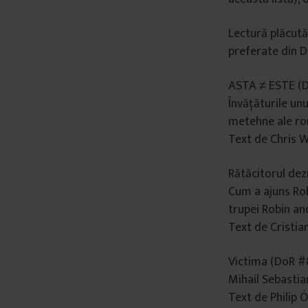
Lectură plăcută
preferate din D
ASTA ≠ ESTE (D
Învățăturile un
metehne ale ro
Text de Chris
Rătăcitorul dez
Cum a ajuns Rob
trupei Robin an
Text de Cristia
Victima (DoR #
Mihail Sebastian
Text de Philip Ó