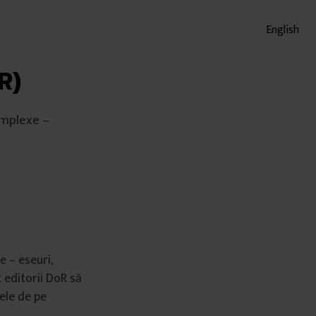
English
R)
omplexe –
e – eseuri,
t editorii DoR să
mele de pe