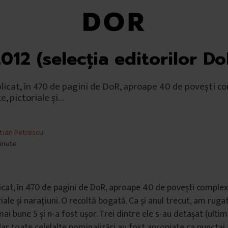
012 (selecţia editorilor Do
licat, în 470 de pagini de DoR, aproape 40 de povești c
e, pictoriale și…
stian Petrescu
minute
icat, în 470 de pagini de DoR, aproape 40 de povești complex
iale și narațiuni. O recoltă bogată. Ca și anul trecut, am ruga
ai bune 5 și n-a fost ușor. Trei dintre ele s-au detașat (ulti
dar toate celelalte nominalizări au fost apropiate ca punctaj.