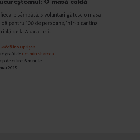
ucureșteanul: O masă caldă
 fiecare sâmbătă, 5 voluntari gătesc o masă
ldă pentru 100 de persoane, într-o cantină
cială de la Apărătorii…
e
Mădălina Oprișan
tografii de
Cosmin Sbarcea
mp de citire: 6 minute
 mai 2015