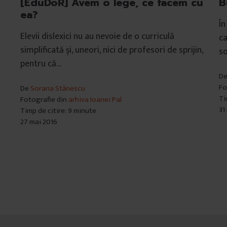
[EduDoR] Avem o lege, ce facem cu
B
ea?
În
i
Elevii dislexici nu au nevoie de o curriculă
ca
simplificată și, uneori, nici de profesori de sprijin,
so
pentru că…
D
Fo
De
Sorana Stănescu
Ti
Fotografie din
arhiva Ioanei Pal
31
Timp de citire: 9 minute
27 mai 2016