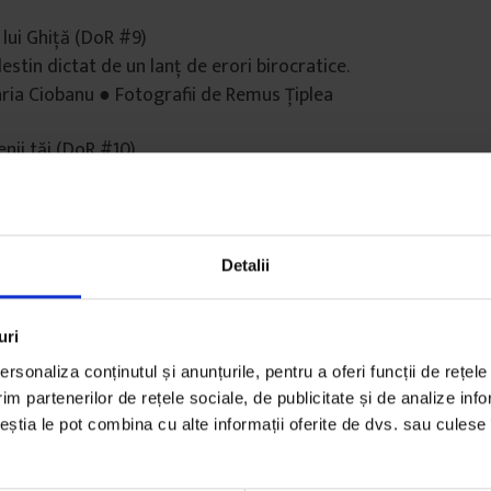
 lui Ghiță (DoR #9)
stin dictat de un lanț de erori birocratice.
ria Ciobanu ● Fotografii de Remus Ţiplea
enii tăi (DoR #10)
ză incertitudinile autismului și verigile lipsă ale sistemulu
-și recupera copilul.
andu ● Fotografii de Andrei Pungovschi
Detalii
e publicate în 2012 se găsesc în shopul DoR.
uri
rsonaliza conținutul și anunțurile, pentru a oferi funcții de rețele
im partenerilor de rețele sociale, de publicitate și de analize info
ceștia le pot combina cu alte informații oferite de dvs. sau culese î