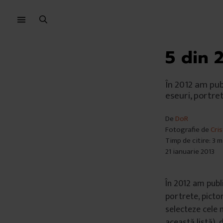
Sari
Sari
la
la
meniu
conținut
5 din 2
În 2012 am pub
eseuri, portret
De
DoR
Fotografie de
Cri
Timp de citire: 3 
21 ianuarie 2013
În 2012 am publ
portrete, pictor
selecteze cele m
această listă), 