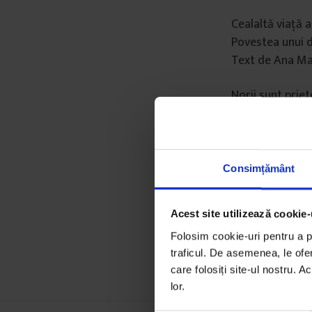
Cealaltă viață a
Povestea unui de
Text de Ana Ma
Norii sunt priet
O mamă navighea
mintală pentru a
Text de Oana S
Consimțământ
* Toate numerel
Acest site utilizează cookie-
Folosim cookie-uri pentru a pe
traficul. De asemenea, le ofer
care folosiți site-ul nostru. A
lor.