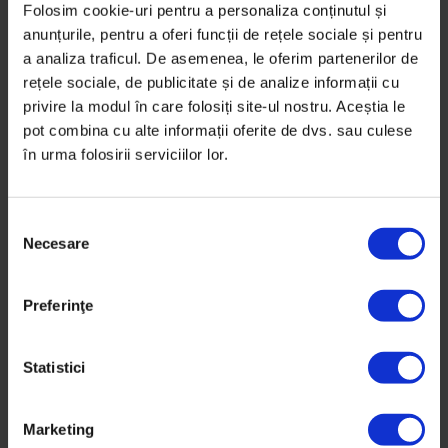
Folosim cookie-uri pentru a personaliza conținutul și
10 martie 2010
anunțurile, pentru a oferi funcții de rețele sociale și pentru
a analiza traficul. De asemenea, le oferim partenerilor de
rețele sociale, de publicitate și de analize informații cu
Vești de la DoR
privire la modul în care folosiți site-ul nostru. Aceștia le
DoR vă cheamă la poză
pot combina cu alte informații oferite de dvs. sau culese
în urma folosirii serviciilor lor.
Considerați anunțul de mai jos mărțișorul Decât o
Revistă. Duminică, 07.03, avem nevoie de
domnișoarele și doamnele fane DoR pentru o
S
Necesare
e
desfășurare masivă de forțe (câteva zeci bune de
l
oameni) în cadrul unei ședințe foto cu Alex
e
Gâlmeanu.
Preferinţe
c
ț
De
DoR
i
Statistici
Timp de citire: 3 minute
a
5 martie 2010
c
Marketing
o