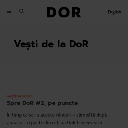
Sari
Sari
la
la
English
meniu
conținut
Vești de la DoR
Vești de la DoR
Spre DoR #2, pe puncte
În timp ce scriu aceste rânduri – sâmbătă după-
amiaza – o parte din echipa DoR traversează