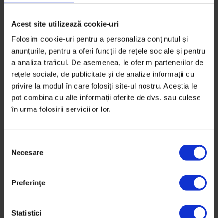
Acest site utilizează cookie-uri
Folosim cookie-uri pentru a personaliza conținutul și
anunțurile, pentru a oferi funcții de rețele sociale și pentru
a analiza traficul. De asemenea, le oferim partenerilor de
rețele sociale, de publicitate și de analize informații cu
privire la modul în care folosiți site-ul nostru. Aceștia le
pot combina cu alte informații oferite de dvs. sau culese
în urma folosirii serviciilor lor.
S
Necesare
e
l
e
Portrete
Preferinţe
c
Toma Coconea, aerociudatul
ț
Oricâte trânte ar lua pe pământ, Toma Coconea își
i
Statistici