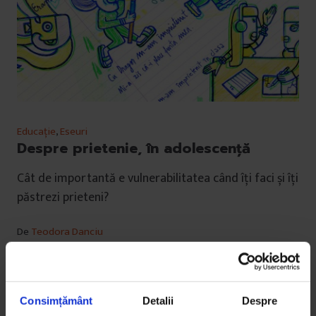
Educație
,
Eseuri
Despre prietenie, în adolescență
Cât de importantă e vulnerabilitatea când îți faci și îți
păstrezi prieteni?
De
Teodora Danciu
Ilustrații de
Adelina Butnaru
Timp de citire: 4 minute
6 martie 2019
Consimțământ
Detalii
Despre