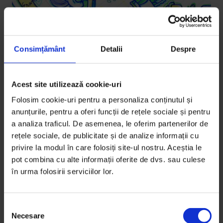
Consimțământ
Detalii
Despre
Acest site utilizează cookie-uri
Educație
,
Eseuri
Folosim cookie-uri pentru a personaliza conținutul și
Despre prietenie, în adolescență
anunțurile, pentru a oferi funcții de rețele sociale și pentru
Cât de importantă e vulnerabilitatea când îți faci și îți
a analiza traficul. De asemenea, le oferim partenerilor de
rețele sociale, de publicitate și de analize informații cu
păstrezi prieteni?
privire la modul în care folosiți site-ul nostru. Aceștia le
pot combina cu alte informații oferite de dvs. sau culese
De
Teodora Danciu
în urma folosirii serviciilor lor.
Ilustrații de
Adelina Butnaru
Timp de citire: 4 minute
6 martie 2019
S
Necesare
e