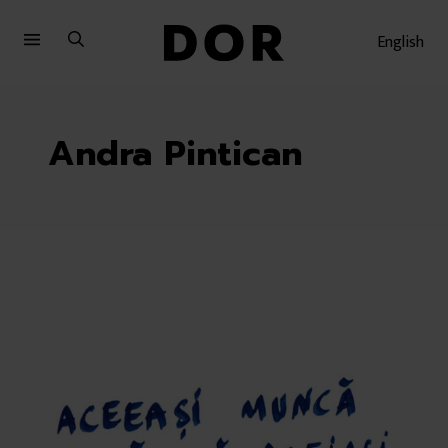
Sari
Sari
la
la
English
meniu
conținut
Andra Pintican