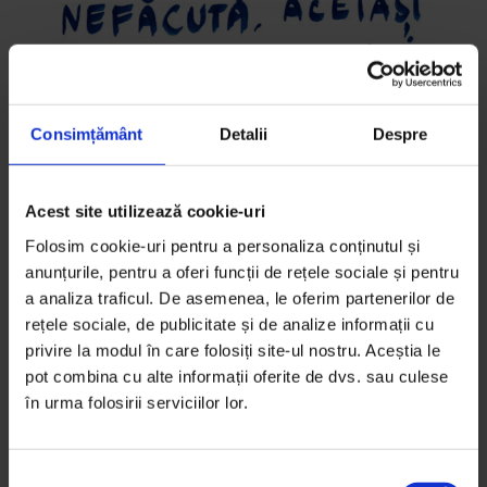
Consimțământ
Detalii
Despre
Eseuri
Acest site utilizează cookie-uri
Cum transformăm promisiunile
Folosim cookie-uri pentru a personaliza conținutul și
companiilor în adevăruri
anunțurile, pentru a oferi funcții de rețele sociale și pentru
Multe locuri de muncă promit că vor fi atente la
a analiza traficul. De asemenea, le oferim partenerilor de
rețele sociale, de publicitate și de analize informații cu
bunăstarea ta, apoi te abandonează supraîncărcării.
privire la modul în care folosiți site-ul nostru. Aceștia le
Se poate și altfel.
pot combina cu alte informații oferite de dvs. sau culese
în urma folosirii serviciilor lor.
De
Andra Pintican
Vizual de
Oana Barbonie
Timp de citire: 5 minute
S
3 decembrie 2021