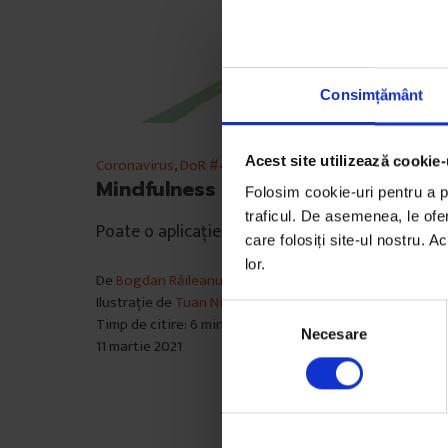
Consimțământ
Acest site utilizează cookie-
Coronavirus
,
DoR #43
Mindfulness 6 din 49
Folosim cookie-uri pentru a pe
traficul. De asemenea, le ofer
Poate o aplicație să înlocuiască speranța?
care folosiți site-ul nostru. A
lor.
De
Bogdan Răileanu
Ilustrație de
Tuan Nini
S
Timp de citire: 6 minute
Necesare
e
11 martie 2021
l
e
c
ț