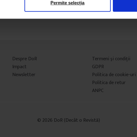
Permite selecția
Despre DoR
Termeni şi condiţii
Impact
GDPR
Newsletter
Politica de cookie-uri
Politica de retur
ANPC
© 2026 DoR (Decât o Revistă)