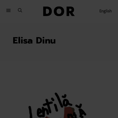
Sari
Sari
la
la
English
meniu
conținut
Elisa Dinu