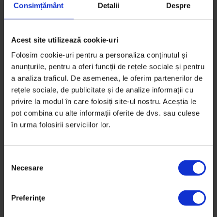
Consimțământ
Detalii
Despre
Timp de citire: 5 minute
16 decembrie 2021
Acest site utilizează cookie-uri
Folosim cookie-uri pentru a personaliza conținutul și
anunțurile, pentru a oferi funcții de rețele sociale și pentru
a analiza traficul. De asemenea, le oferim partenerilor de
rețele sociale, de publicitate și de analize informații cu
privire la modul în care folosiți site-ul nostru. Aceștia le
pot combina cu alte informații oferite de dvs. sau culese
în urma folosirii serviciilor lor.
S
Necesare
e
l
e
Preferinţe
c
Eseuri
,
Obiceiul pământului
ț