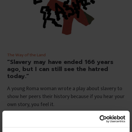
The Way of the Land
“Slavery may have ended 166 years
ago, but I can still see the hatred
today.”
A young Roma woman wrote a play about slavery to
show her peers their history because if you hear your
own story, you feel it.
De
Elisa Dinu
Translated by
Oana Gavrilă
Illustration by
Renata Mihaly