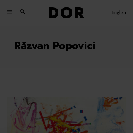
Sari
Sari
la
la
English
meniu
conținut
Răzvan Popovici