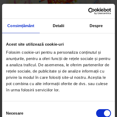
Consimțământ
Detalii
Despre
Acest site utilizează cookie-uri
Eseuri
Folosim cookie-uri pentru a personaliza conținutul și
Notă cu notă
anunțurile, pentru a oferi funcții de rețele sociale și pentru
În 30 de ani de muzică clasică am învăţat că nu poţi
a analiza traficul. De asemenea, le oferim partenerilor de
rețele sociale, de publicitate și de analize informații cu
cânta bine la un instrument fără să iubeşti detaliile.
privire la modul în care folosiți site-ul nostru. Aceștia le
pot combina cu alte informații oferite de dvs. sau culese
De
Răzvan Popovici
în urma folosirii serviciilor lor.
Ilustrație de
Iulia Sima
Timp de citire: 6 minute
21 octombrie 2010
S
Necesare
e